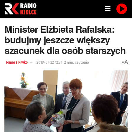
Minister Elżbieta Rafalska:
budujmy jeszcze większy
szacunek dla osób starszych
A
2 min. czytania
A
Tomasz Piwko
2018-04-22 12:31