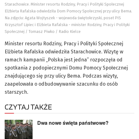
Starachowice. Minister resortu Rodziny, Pracy i Polityki Społecznej
Elżbieta Rafalska odwiedziła Dom Pomocy Społecznej przy ulicy Bema.
Na zdjęciu: Agata Wojtyszek - wojewoda świętokrzyski, poseł PiS
Krzysztof Lipiec i Elżbieta Rafalska - minister Rodziny, Pracy i Polityki
Społecznej / Tomasz Piwko / Radio Kielce
Minister resortu Rodziny, Pracy i Polityki Społecznej
Elżbieta Rafalska odwiedziła Starachowice. Wizytę w
ramach kampanii „Polska jest jedna” rozpoczęła od
spotkania z podopiecznymi Domu Pomocy Społecznej
znajdującego się przy ulicy Bema. Podczas wizyty,
zaapelowała o odbudowywanie szacunku do osób
starszych.
CZYTAJ TAKŻE
Dwa nowe święta państwowe?