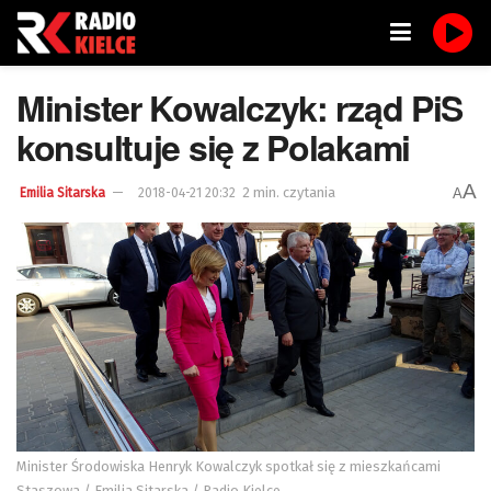
Minister Kowalczyk: rząd PiS
konsultuje się z Polakami
A
2 min. czytania
A
Emilia Sitarska
2018-04-21 20:32
Minister Środowiska Henryk Kowalczyk spotkał się z mieszkańcami
Staszowa / Emilia Sitarska / Radio Kielce