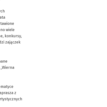
ych
ata
stawione
ano wiele
ne, konkursy,
dzi zajączek
znane
 „Wierna
tematyce
aprasza z
Artystycznych