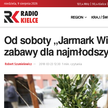
niedziela, 9 sierpnia 2026
101,4 MHz | 90,4 Kielc
REGION
KRAJ / ŚW
Od soboty „Jarmark Wi
zabawy dla najmłodsz
1 min. czytania
Robert Szumielewicz
2018-03-23 12:30