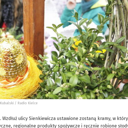
Kubalski / Radio Kielce
. Wzdłuż ulicy Sienkiewicza ustawione zostaną kramy, w któr
yczne, regionalne produkty spożywcze i ręcznie robione słod