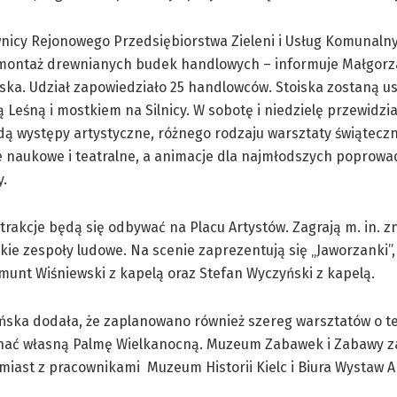
nicy Rejonowego Przedsiębiorstwa Zieleni i Usług Komunaln
 montaż drewnianych budek handlowych – informuje Małgorz
ka. Udział zapowiedziało 25 handlowców. Stoiska zostaną u
ą Leśną i mostkiem na Silnicy. W sobotę i niedzielę przewidzi
ędą występy artystyczne, różnego rodzaju warsztaty świątecz
 naukowe i teatralne, a animacje dla najmłodszych poprowa
y.
trakcje będą się odbywać na Placu Artystów. Zagrają m. in. 
kie zespoły ludowe. Na scenie zaprezentują się „Jaworzanki”,
munt Wiśniewski z kapelą oraz Stefan Wyczyński z kapelą.
ńska dodała, że zaplanowano również szereg warsztatów o 
onać własną Palmę Wielkanocną. Muzeum Zabawek i Zabawy z
omiast z pracownikami Muzeum Historii Kielc i Biura Wystaw 