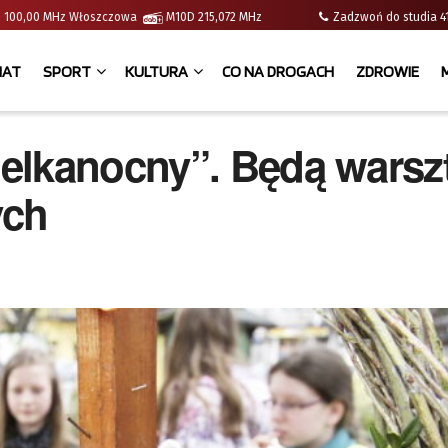
e | 100,00 MHz Włoszczowa
M10D 215,072 MHz
Zadzwoń do studia
IAT
SPORT
KULTURA
CO NA DROGACH
ZDROWIE
elkanocny”. Będą warszt
ych