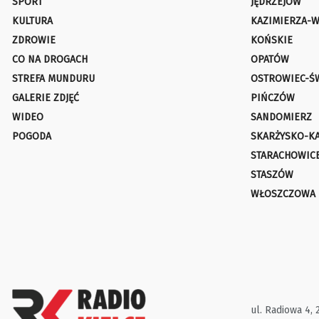
SPORT
JĘDRZEJÓW
KULTURA
KAZIMIERZA-W
ZDROWIE
KOŃSKIE
CO NA DROGACH
OPATÓW
STREFA MUNDURU
OSTROWIEC-Ś
GALERIE ZDJĘĆ
PIŃCZÓW
WIDEO
SANDOMIERZ
POGODA
SKARŻYSKO-K
STARACHOWIC
STASZÓW
WŁOSZCZOWA
ul. Radiowa 4, 