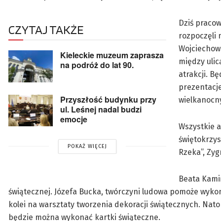
Dziś pracow
CZYTAJ TAKŻE
rozpoczęli
Wojciechows
Kieleckie muzeum zaprasza
między ulic
na podróż do lat 90.
atrakcji. B
prezentacje
Przyszłość budynku przy
wielkanocn
ul. Leśnej nadal budzi
emocje
Wszystkie a
świętokrzys
POKAŻ WIĘCEJ
Rzeka”, Zyg
Beata Kami
świątecznej. Józefa Bucka, twórczyni ludowa pomoże wyk
kolei na warsztaty tworzenia dekoracji świątecznych. Nat
będzie można wykonać kartki świąteczne.