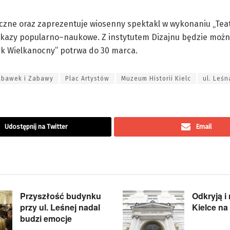
yczne oraz zaprezentuje wiosenny spektakl w wykonaniu „Tea
pokazy popularno–naukowe. Z instytutem Dizajnu będzie moż
rk Wielkanocny” potrwa do 30 marca.
bawek i Zabawy
Plac Artystów
Muzeum Historii Kielc
ul. Leśn
Udostępnij na Twitter
Email
Przyszłość budynku
Odkryją i
przy ul. Leśnej nadal
Kielce n
budzi emocje