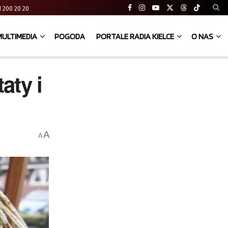
 41 200 20 20
MULTIMEDIA
POGODA
PORTALE RADIA KIELCE
O NAS
aty i
A
A