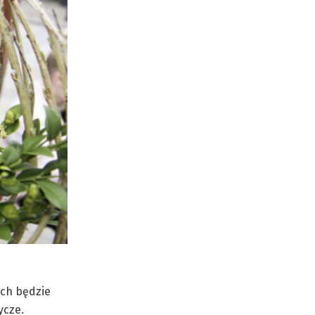
ych będzie
ycze.