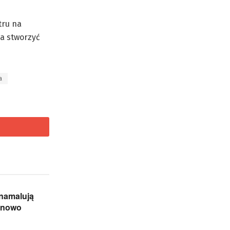
tru na
na stworzyć
a
 namalują
a nowo