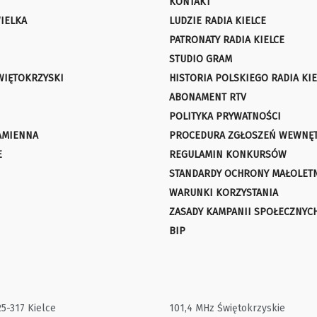
KONTAKT
IELKA
LUDZIE RADIA KIELCE
PATRONATY RADIA KIELCE
STUDIO GRAM
WIĘTOKRZYSKI
HISTORIA POLSKIEGO RADIA KIE
ABONAMENT RTV
POLITYKA PRYWATNOŚCI
AMIENNA
PROCEDURA ZGŁOSZEŃ WEWNĘ
E
REGULAMIN KONKURSÓW
STANDARDY OCHRONY MAŁOLET
WARUNKI KORZYSTANIA
ZASADY KAMPANII SPOŁECZNYC
BIP
25-317 Kielce
101,4 MHz Świętokrzyskie