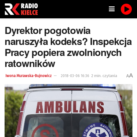
Dyrektor pogotowia
naruszyła kodeks? Inspekcja
Pracy popiera zwolnionych
ratowników
A
2 min. czytania
A
Iwona Murawska-Bujnowicz
2018-03-06 16:36