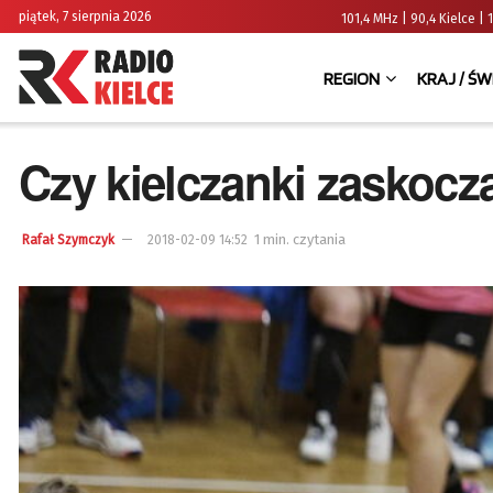
piątek, 7 sierpnia 2026
101,4 MHz | 90,4 Kielce
REGION
KRAJ / ŚW
Czy kielczanki zaskocz
1 min. czytania
Rafał Szymczyk
2018-02-09 14:52