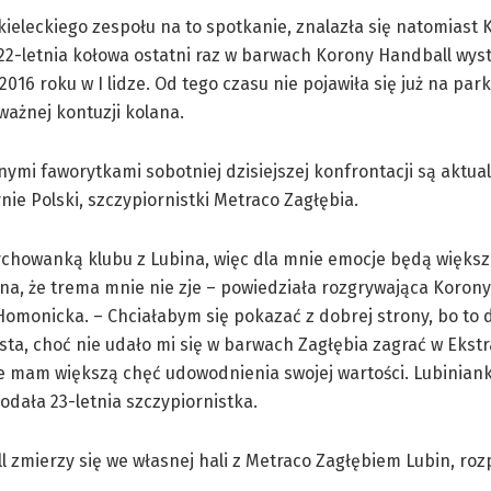
kieleckiego zespołu na to spotkanie, znalazła się natomiast 
2-letnia kołowa ostatni raz w barwach Korony Handball wyst
2016 roku w I lidze. Od tego czasu nie pojawiła się już na park
ażnej kontuzji kolana.
mi faworytkami sobotniej dzisiejszej konfrontacji są aktua
nie Polski, szczypiornistki Metraco Zagłębia.
chowanką klubu z Lubina, więc dla mnie emocje będą większ
a, że trema mnie nie zje – powiedziała rozgrywająca Koron
omonicka. – Chciałabym się pokazać z dobrej strony, bo to 
ta, choć nie udało mi się w barwach Zagłębia zagrać w Ekstr
 mam większą chęć udowodnienia swojej wartości. Lubiniank
dodała 23-letnia szczypiornistka.
l zmierzy się we własnej hali z Metraco Zagłębiem Lubin, roz