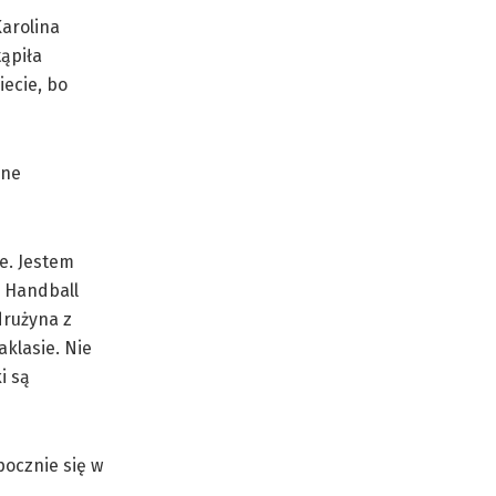
Karolina
ąpiła
iecie, bo
lne
e. Jestem
y Handball
drużyna z
aklasie. Nie
i są
pocznie się w