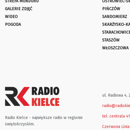
STREFA MUNDURU
OSTROWIEC-Ś
GALERIE ZDJĘĆ
PIŃCZÓW
WIDEO
SANDOMIERZ
POGODA
SKARŻYSKO-K
STARACHOWIC
STASZÓW
WŁOSZCZOWA
ul. Radiowa 4, 
radio@radiokie
tel. centrala 4
Radio Kielce - największe radio w regionie
świętokrzyskim.
Czerwona Linia