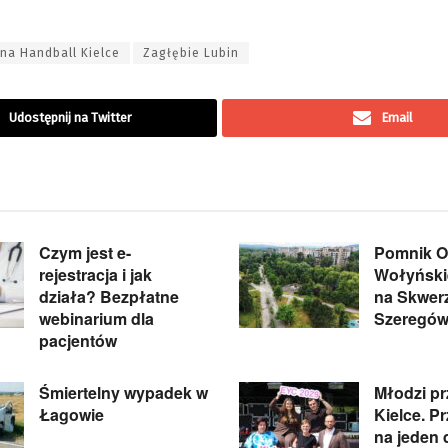
na Handball Kielce
Zagłębie Lubin
Udostępnij na Twitter
Email
Czym jest e-
Pomnik Of
rejestracja i jak
Wołyńskie
działa? Bezpłatne
na Skwer
webinarium dla
Szeregów
pacjentów
Śmiertelny wypadek w
Młodzi pr
Łagowie
Kielce. P
na jeden 