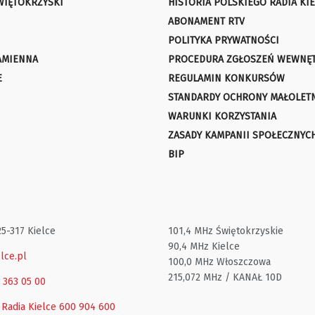
WIĘTOKRZYSKI
HISTORIA POLSKIEGO RADIA KIE
ABONAMENT RTV
POLITYKA PRYWATNOŚCI
AMIENNA
PROCEDURA ZGŁOSZEŃ WEWNĘ
E
REGULAMIN KONKURSÓW
STANDARDY OCHRONY MAŁOLET
WARUNKI KORZYSTANIA
ZASADY KAMPANII SPOŁECZNYC
BIP
25-317 Kielce
101,4 MHz Świętokrzyskie
90,4 MHz Kielce
lce.pl
100,0 MHz Włoszczowa
215,072 MHz / KANAŁ 10D
1 363 05 00
 Radia Kielce
600 904 600