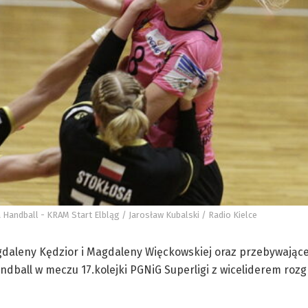
na Handball - KRAM Start Elbląg / Jarosław Kubalski / Radio Kielce
daleny Kędzior i Magdaleny Więckowskiej oraz przebywającej
andball w meczu 17.kolejki PGNiG Superligi z wiceliderem roz