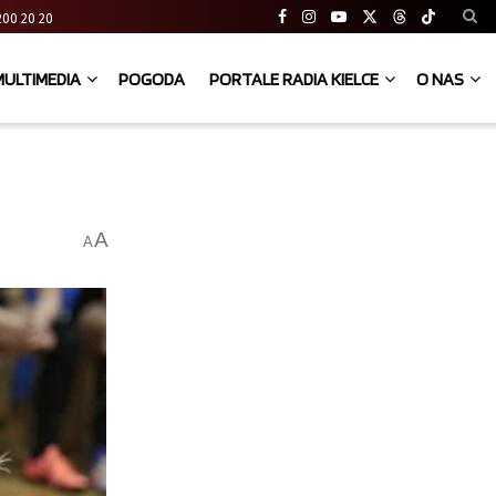
41 200 20 20
MULTIMEDIA
POGODA
PORTALE RADIA KIELCE
O NAS
A
A