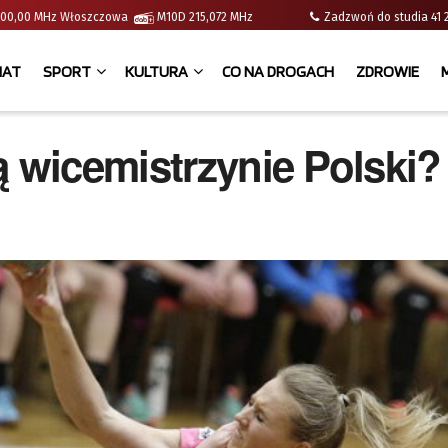
 | 100,00 MHz Włoszczowa
M10D 215,072 MHz
Zadzwoń do studia 
IAT
SPORT
KULTURA
CO NA DROGACH
ZDROWIE
ą wicemistrzynie Polski?