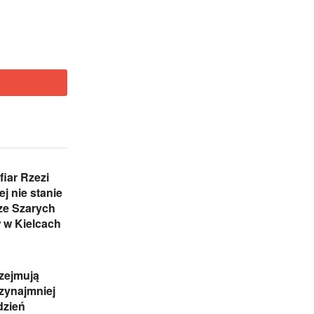
iar Rzezi
j nie stanie
ze Szarych
 w Kielcach
zejmują
rzynajmniej
dzień