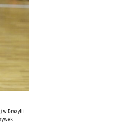
 w Brazylii
grywek