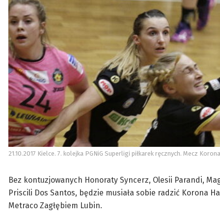
21.10.2017 Kielce. 7. kolejka PGNiG Superligi piłkarek ręcznych. Mecz Koro
Bez kontuzjowanych Honoraty Syncerz, Olesii Parandi, Mag
Priscili Dos Santos, będzie musiała sobie radzić Korona H
Metraco Zagłębiem Lubin.