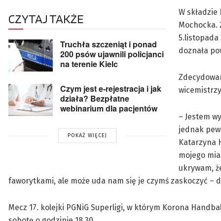
W składzie 
CZYTAJ TAKŻE
Mochocka. 2
5.listopada 
Truchła szczeniąt i ponad
doznała pow
200 psów ujawnili policjanci
na terenie Kielc
Zdecydowany
Czym jest e-rejestracja i jak
wicemistrzy
działa? Bezpłatne
webinarium dla pacjentów
– Jestem wy
jednak pewn
POKAŻ WIĘCEJ
Katarzyna H
mojego mias
ukrywam, że
faworytkami, ale może uda nam się je czymś zaskoczyć – 
Mecz 17. kolejki PGNiG Superligi, w którym Korona Handbal
sobotę o godzinie 18.30.