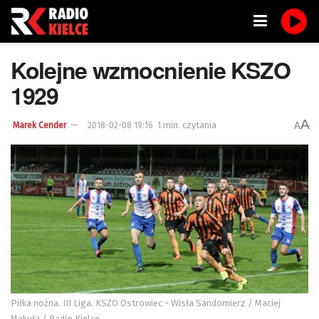
Kolejne wzmocnienie KSZO
1929
A
1 min. czytania
A
Marek Cender
2018-02-08 19:16
Piłka nożna. III Liga. KSZO Ostrowiec - Wisła Sandomierz / Maciej
Makuła / Radio Kielce