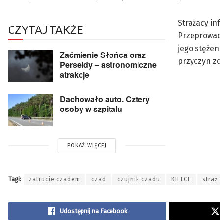
Strażacy in
CZYTAJ TAKŻE
Przeprowadz
jego stężen
Zaćmienie Słońca oraz
przyczyn z
Perseidy – astronomiczne
atrakcje
Dachowało auto. Cztery
osoby w szpitalu
POKAŻ WIĘCEJ
Tagi:
zatrucie czadem
czad
czujnik czadu
KIELCE
straż
Udostępnij na Facebook