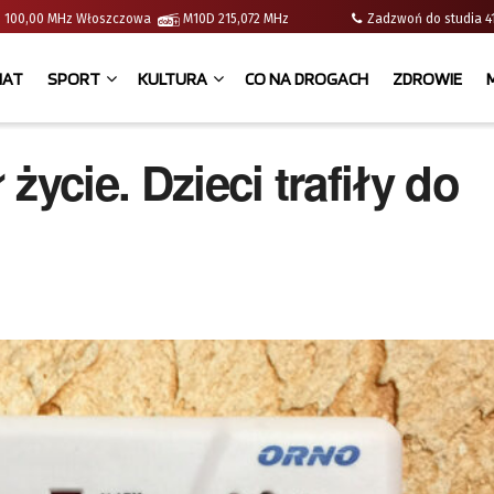
e | 100,00 MHz Włoszczowa
M10D 215,072 MHz
Zadzwoń do studia
IAT
SPORT
KULTURA
CO NA DROGACH
ZDROWIE
życie. Dzieci trafiły do