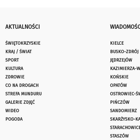
AKTUALNOŚCI
WIADOMOŚC
ŚWIĘTOKRZYSKIE
KIELCE
KRAJ / ŚWIAT
BUSKO-ZDRÓJ
SPORT
JĘDRZEJÓW
KULTURA
KAZIMIERZA-W
ZDROWIE
KOŃSKIE
CO NA DROGACH
OPATÓW
STREFA MUNDURU
OSTROWIEC-Ś
GALERIE ZDJĘĆ
PIŃCZÓW
WIDEO
SANDOMIERZ
POGODA
SKARŻYSKO-K
STARACHOWIC
STASZÓW