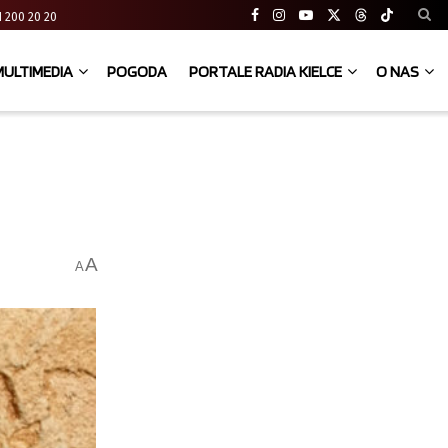
 41 200 20 20
MULTIMEDIA
POGODA
PORTALE RADIA KIELCE
O NAS
A
A