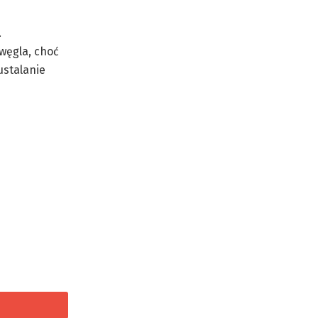
.
 węgla, choć
ustalanie