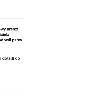
wy areszt
iciela
dowli psów
 dotarli do