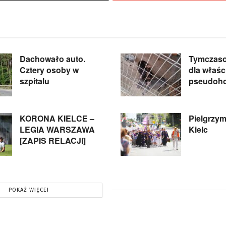
Dachowało auto.
Tymczaso
Cztery osoby w
dla właśc
szpitalu
pseudoho
KORONA KIELCE –
Pielgrzymi
LEGIA WARSZAWA
Kielc
[ZAPIS RELACJI]
POKAŻ WIĘCEJ