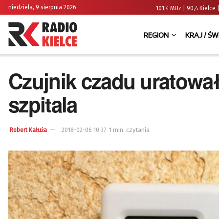
niedziela, 9 sierpnia 2026
101,4 MHz | 90,4 Kielc
REGION
KRAJ / ŚW
Czujnik czadu uratował 
szpitala
1 min. czytania
Robert Kałuża
2018-02-06 10:37