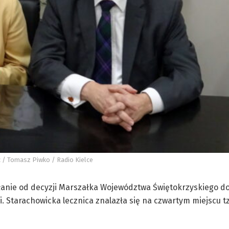
c / Tomasz Piwko / Radio Kielce
łanie od decyzji Marszałka Województwa Świętokrzyskiego d
 Starachowicka lecznica znalazła się na czwartym miejscu tzw