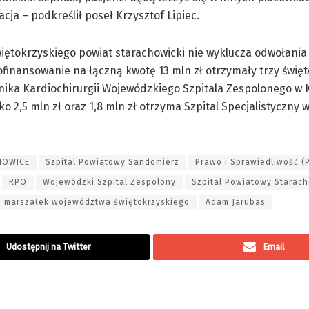
ja – podkreślił poseł Krzysztof Lipiec.
tokrzyskiego powiat starachowicki nie wyklucza odwołania 
inansowanie na łączną kwotę 13 mln zł otrzymały trzy święt
Klinika Kardiochirurgii Wojewódzkiego Szpitala Zespolonego w 
o 2,5 mln zł oraz 1,8 mln zł otrzyma Szpital Specjalistyczny 
HOWICE
Szpital Powiatowy Sandomierz
Prawo i Sprawiedliwość (P
RPO
Wojewódzki Szpital Zespolony
Szpital Powiatowy Starac
marszałek województwa świętokrzyskiego
Adam Jarubas
Udostępnij na Twitter
Email