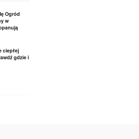
lę Ogród
ny w
 opanują
e ciepłej
awdź gdzie i