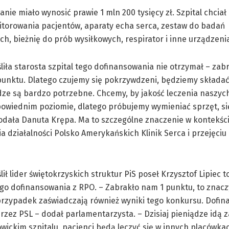
nie miało wynosić prawie 1 mln 200 tysięcy zł. Szpital chciał 
itorowania pacjentów, aparaty echa serca, zestaw do badań
ch, bieżnię do prób wysiłkowych, respirator i inne urządzeni
liła starosta szpital tego dofinansowania nie otrzymał – zab
punktu. Dlatego czujemy się pokrzywdzeni, będziemy składać
dze są bardzo potrzebne. Chcemy, by jakość leczenia naszyc
powiednim poziomie, dlatego próbujemy wymieniać sprzęt, s
odała Danuta Krępa. Ma to szczególne znaczenie w kontekśc
a działalności Polsko Amerykańskich Klinik Serca i przejęciu 
ił lider świętokrzyskich struktur PiS poseł Krzysztof Lipiec to
ego dofinansowania z RPO. – Zabrakło nam 1 punktu, to znacz
o przypadek zaświadczają również wyniki tego konkursu. Dofi
rzez PSL – dodał parlamentarzysta. – Dzisiaj pieniądze idą 
ickim szpitalu, pacjenci będą leczyć się w innych placówkac