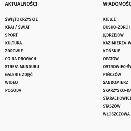
AKTUALNOŚCI
WIADOMOŚC
ŚWIĘTOKRZYSKIE
KIELCE
KRAJ / ŚWIAT
BUSKO-ZDRÓJ
SPORT
JĘDRZEJÓW
KULTURA
KAZIMIERZA-W
ZDROWIE
KOŃSKIE
CO NA DROGACH
OPATÓW
STREFA MUNDURU
OSTROWIEC-Ś
GALERIE ZDJĘĆ
PIŃCZÓW
WIDEO
SANDOMIERZ
POGODA
SKARŻYSKO-K
STARACHOWIC
STASZÓW
WŁOSZCZOWA