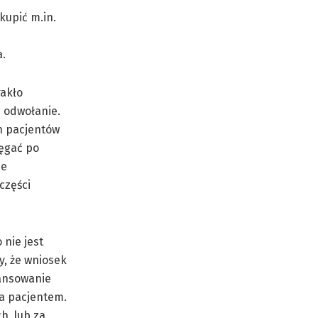
kupić m.in.
a.
rakło
 odwołanie.
h pacjentów
ięgać po
ie
części
 nie jest
y, że wniosek
nansowanie
za pacjentem.
h, lub za