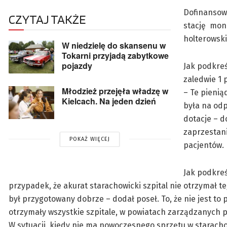
Dofinansowa
CZYTAJ TAKŻE
stację mon
holterowski
W niedzielę do skansenu w
Tokarni przyjadą zabytkowe
pojazdy
Jak podkreś
zaledwie 1 
Młodzież przejęła władzę w
– Te pienią
Kielcach. Na jeden dzień
była na od
dotacje – d
zaprzestani
POKAŻ WIĘCEJ
pacjentów.
Jak podkreśl
przypadek, że akurat starachowicki szpital nie otrzymał t
był przygotowany dobrze – dodał poseł. To, że nie jest t
otrzymały wszystkie szpitale, w powiatach zarządzanych p
W sytuacji, kiedy nie ma nowoczesnego sprzętu w starachow