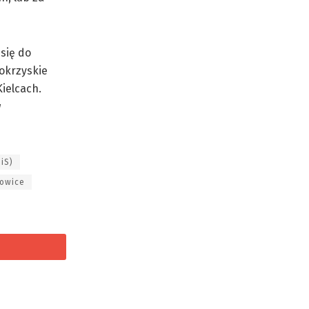
się do
okrzyskie
Kielcach.
w
iS)
howice