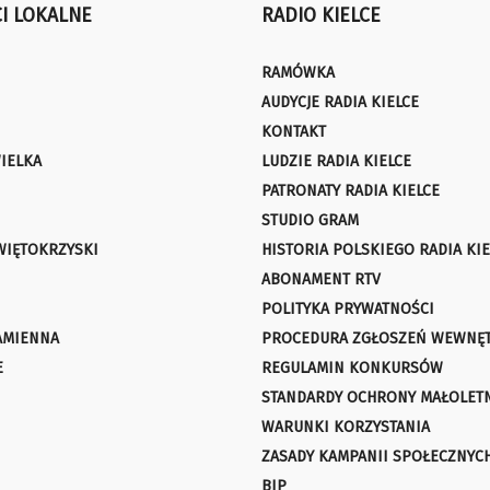
I LOKALNE
RADIO KIELCE
RAMÓWKA
AUDYCJE RADIA KIELCE
KONTAKT
IELKA
LUDZIE RADIA KIELCE
PATRONATY RADIA KIELCE
STUDIO GRAM
WIĘTOKRZYSKI
HISTORIA POLSKIEGO RADIA KIE
ABONAMENT RTV
POLITYKA PRYWATNOŚCI
AMIENNA
PROCEDURA ZGŁOSZEŃ WEWNĘ
E
REGULAMIN KONKURSÓW
STANDARDY OCHRONY MAŁOLET
WARUNKI KORZYSTANIA
ZASADY KAMPANII SPOŁECZNYC
BIP