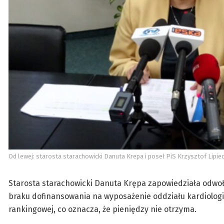
Od lewej: starosta starachowicki Danuta Krepa i poseł PiS Krzysztof Lipie
Starosta starachowicki Danuta Krępa zapowiedziała odwo
braku dofinansowania na wyposażenie oddziału kardiologii.
rankingowej, co oznacza, że pieniędzy nie otrzyma.