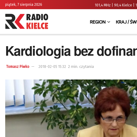
piątek, 7 sierpnia 2026
101,4 MHz | 90,4 Kielce
REGION
KRAJ / ŚW
Kardiologia bez dofin
2 min. czytania
Tomasz Piwko
2018-02-05 15:32