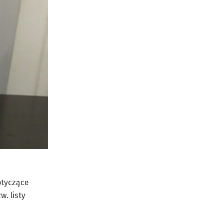
otyczące
. listy