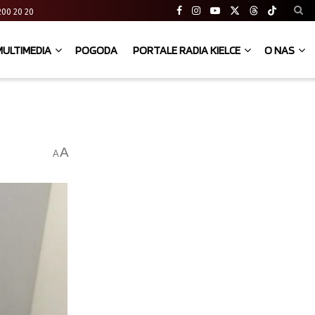
41 200 20 20
MULTIMEDIA
POGODA
PORTALE RADIA KIELCE
O NAS
A
A