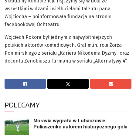
Składamy kondolencje i łączymy się w bólu ze
wszystkimi widzami i wielbicielami talentu pana
Wojciecha – poinformowała fundacja na stronie
facebookowej Ochteatru.
Wojciech Pokora był jednym z najwybitniejszych
polskich aktorów komediowych. Grał m.in. role Żorża
Ponimirskiego z serialu „Kariera Nikodema Dyzmy” oraz
docenta Zenobiusza Furmana w serialu „Alternatywy 4”.
POLECAMY
Moravia wygrała w Lubaczowie.
Poliaszenko autorem historycznego gola