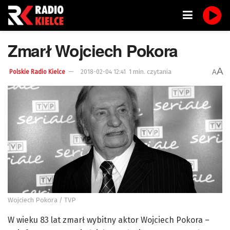
Zmarł Wojciech Pokora
A
1 min. czytania
A
Polskie Radio Kielce
2018-02-04 12:41
Wojciech Pokora / TVP
W wieku 83 lat zmarł wybitny aktor Wojciech Pokora –