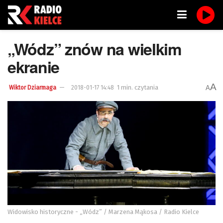
„Wódz” znów na wielkim
ekranie
A
1 min. czytania
A
Wiktor Dziarmaga
2018-01-17 14:48
Widowisko historyczne - „Wódz” / Marzena Mąkosa / Radio Kielce