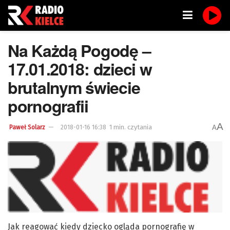
Na Każdą Pogodę –
17.01.2018: dzieci w
brutalnym świecie
pornografii
A
1 min. czytania
A
Paweł Solarz
2018-01-16 16:38
Jak reagować kiedy dziecko ogląda pornografię w