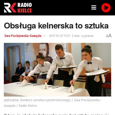
Obsługa kelnerska to sztuka
A
2 min. czytania
A
Ewa Pociejowska-Gawęda
2017-12-07 17:27
Jędrzejów. Konkurs serwisu synchronicznego / Ewa Pociejowska -
Gawęda / Radio Kielce