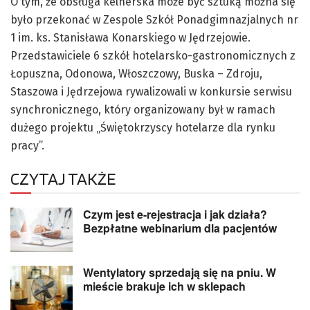
O tym, że obsługa kelnerska może być sztuką można się
było przekonać w Zespole Szkół Ponadgimnazjalnych nr
1 im. ks. Stanisława Konarskiego w Jędrzejowie.
Przedstawiciele 6 szkół hotelarsko-gastronomicznych z
Łopuszna, Odonowa, Włoszczowy, Buska – Zdroju,
Staszowa i Jędrzejowa rywalizowali w konkursie serwisu
synchronicznego, który organizowany był w ramach
dużego projektu „Świętokrzyscy hotelarze dla rynku
pracy”.
CZYTAJ TAKŻE
Czym jest e-rejestracja i jak działa?
Bezpłatne webinarium dla pacjentów
Wentylatory sprzedają się na pniu. W
mieście brakuje ich w sklepach