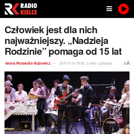
Człowiek jest dla nich
najważniejszy. „Nadzieja
Rodzinie” pomaga od 15 lat
A
2 min. czytania
A
Iwona Murawska-Bujnowicz
2017-11-24 19:50