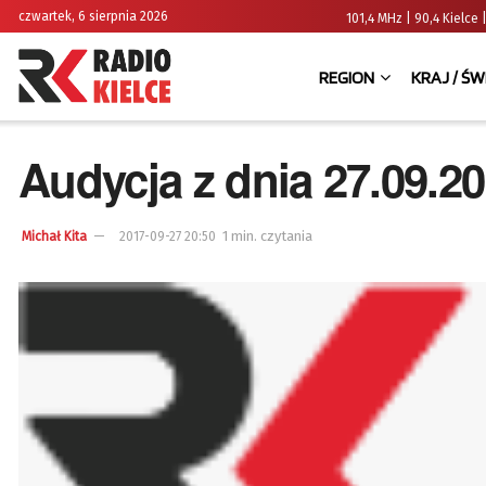
czwartek, 6 sierpnia 2026
101,4 MHz | 90,4 Kielc
REGION
KRAJ / ŚW
Audycja z dnia 27.09.2
1 min. czytania
Michał Kita
2017-09-27 20:50