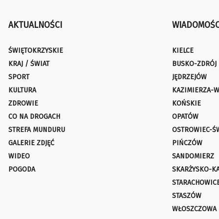
AKTUALNOŚCI
WIADOMOŚC
ŚWIĘTOKRZYSKIE
KIELCE
KRAJ / ŚWIAT
BUSKO-ZDRÓJ
SPORT
JĘDRZEJÓW
KULTURA
KAZIMIERZA-W
ZDROWIE
KOŃSKIE
CO NA DROGACH
OPATÓW
STREFA MUNDURU
OSTROWIEC-Ś
GALERIE ZDJĘĆ
PIŃCZÓW
WIDEO
SANDOMIERZ
POGODA
SKARŻYSKO-K
STARACHOWIC
STASZÓW
WŁOSZCZOWA