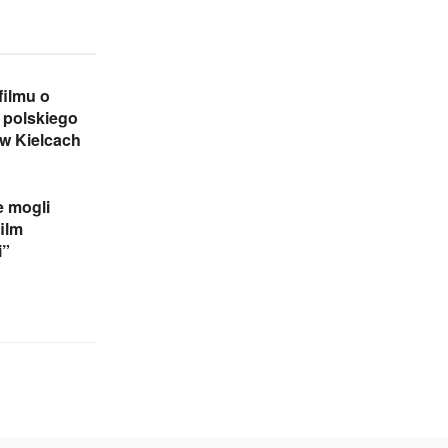
filmu o
 polskiego
w Kielcach
e mogli
film
i”