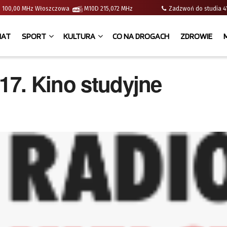
e | 100,00 MHz Włoszczowa
M10D 215,072 MHz
Zadzwoń do studia
IAT
SPORT
KULTURA
CO NA DROGACH
ZDROWIE
017. Kino studyjne