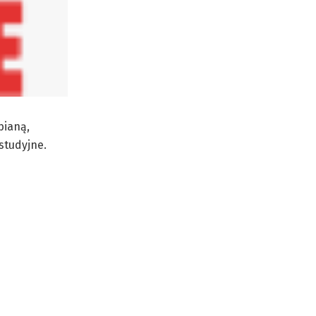
bianą,
studyjne.