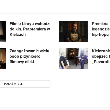
Film o Liroyu wchodzi
Premiera 
do kin. Prapremiera w
legendzie
Kielcach
hip-hopu 
Zaangażowanie wielu
Kielczani
osób przyniosło
obejrzeć 
filmowy efekt
„Pavarott
POKAŻ WIĘCEJ