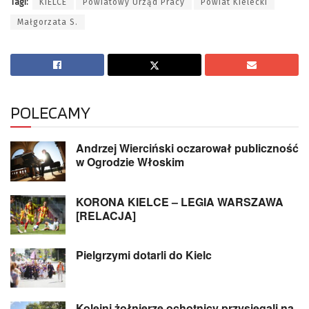
Tagi:
KIELCE
Powiatowy Urząd Pracy
Powiat Kielecki
Małgorzata S.
POLECAMY
Andrzej Wierciński oczarował publiczność
w Ogrodzie Włoskim
KORONA KIELCE – LEGIA WARSZAWA
[RELACJA]
Pielgrzymi dotarli do Kielc
Kolejni żołnierze ochotnicy przysięgali na