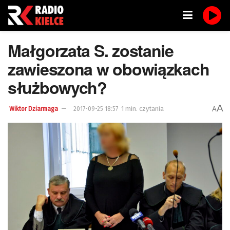
Małgorzata S. zostanie
zawieszona w obowiązkach
służbowych?
A
1 min. czytania
A
Wiktor Dziarmaga
2017-09-25 18:57