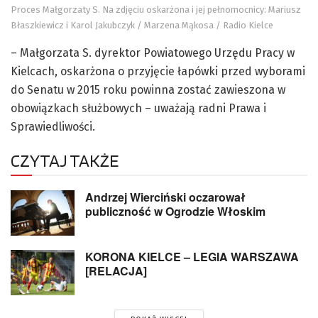
Proces Małgorzaty S. Na zdjęciu oskarżona i jej pełnomocnicy: Mariusz
Błaszkiewicz i Karol Jakubczyk / Marzena Mąkosa / Radio Kielce
– Małgorzata S. dyrektor Powiatowego Urzędu Pracy w
Kielcach, oskarżona o przyjęcie łapówki przed wyborami
do Senatu w 2015 roku powinna zostać zawieszona w
obowiązkach służbowych – uważają radni Prawa i
Sprawiedliwości.
CZYTAJ TAKŻE
Andrzej Wierciński oczarował
publiczność w Ogrodzie Włoskim
KORONA KIELCE – LEGIA WARSZAWA
[RELACJA]