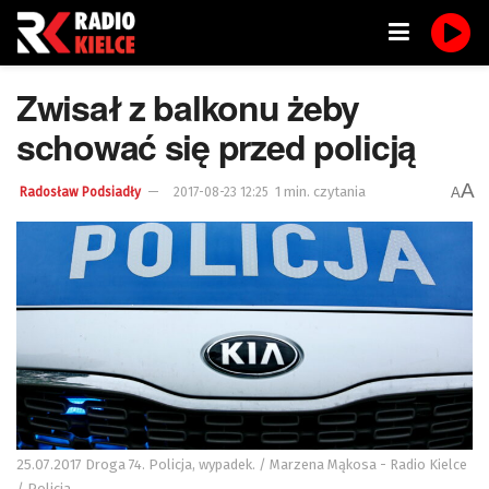
Zwisał z balkonu żeby
schować się przed policją
A
1 min. czytania
A
Radosław Podsiadły
2017-08-23 12:25
25.07.2017 Droga 74. Policja, wypadek. / Marzena Mąkosa - Radio Kielce
/ Policja