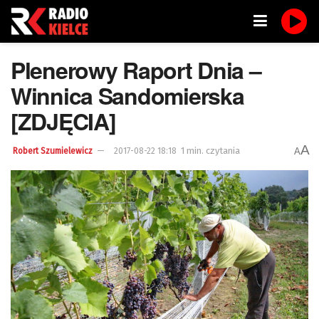
Plenerowy Raport Dnia –
Winnica Sandomierska
[ZDJĘCIA]
A
1 min. czytania
A
Robert Szumielewicz
2017-08-22 18:18