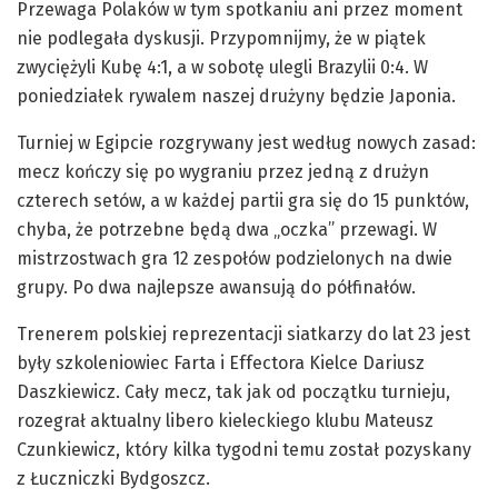
Przewaga Polaków w tym spotkaniu ani przez moment
nie podlegała dyskusji. Przypomnijmy, że w piątek
zwyciężyli Kubę 4:1, a w sobotę ulegli Brazylii 0:4. W
poniedziałek rywalem naszej drużyny będzie Japonia.
Turniej w Egipcie rozgrywany jest według nowych zasad:
mecz kończy się po wygraniu przez jedną z drużyn
czterech setów, a w każdej partii gra się do 15 punktów,
chyba, że potrzebne będą dwa „oczka” przewagi. W
mistrzostwach gra 12 zespołów podzielonych na dwie
grupy. Po dwa najlepsze awansują do półfinałów.
Trenerem polskiej reprezentacji siatkarzy do lat 23 jest
były szkoleniowiec Farta i Effectora Kielce Dariusz
Daszkiewicz. Cały mecz, tak jak od początku turnieju,
rozegrał aktualny libero kieleckiego klubu Mateusz
Czunkiewicz, który kilka tygodni temu został pozyskany
z Łuczniczki Bydgoszcz.