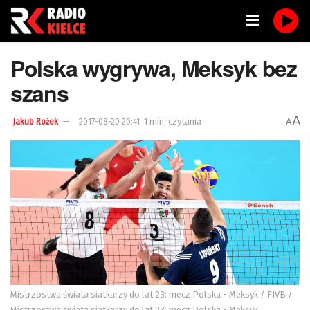
Polska wygrywa, Meksyk bez
szans
A
1 min. czytania
A
Jakub Rożek
2017-08-20 20:41
Mistrzostwa świata siatkarzy do lat 23: mecz Polska - Meksyk / FIVB /
Mistrzostwa świata siatkarzy do lat 23: mecz Polska - Meksyk