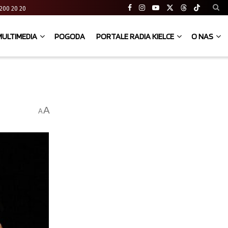
41 200 20 20
MULTIMEDIA
POGODA
PORTALE RADIA KIELCE
O NAS
A
A