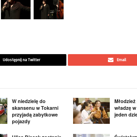
Udostępnij na Twitter
Email
W niedzielę do
Młodzież 
skansenu w Tokarni
władzę w 
przyjadą zabytkowe
jeden dzi
pojazdy