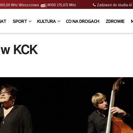
 | 100,00 MHz Włoszczowa
M10D 215,072 MHz
Zadzwoń do studia 
IAT
SPORT
KULTURA
CO NA DROGACH
ZDROWIE
j w KCK