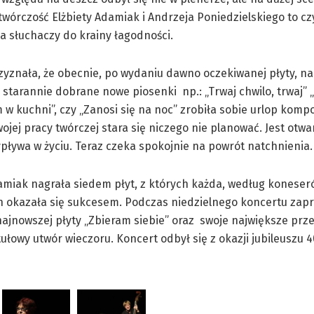
wórczość Elżbiety Adamiak i Andrzeja Poniedzielskiego to cz
 słuchaczy do krainy łagodności.
zyznała, że obecnie, po wydaniu dawno oczekiwanej płyty, na
ę starannie dobrane nowe piosenki np.: „Trwaj chwilo, trwaj”
 w kuchni”, czy „Zanosi się na noc” zrobiła sobie urlop kompo
ojej pracy twórczej stara się niczego nie planować. Jest otwar
ypływa w życiu. Teraz czeka spokojnie na powrót natchnienia.
amiak nagrała siedem płyt, z których każda, według koneser
 okazała się sukcesem. Podczas niedzielnego koncertu zap
najnowszej płyty „Zbieram siebie” oraz swoje największe prze
tułowy utwór wieczoru. Koncert odbył się z okazji jubileuszu 4