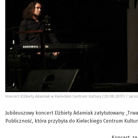
Koncert Elżbiety Adamiak w Kieleckim Centrum Kultury (20.08.2017) / Jaros
Jubileuszowy koncert Elżbiety Adamiak zatytułowany „Trwaj 
Publiczność, która przybyła do Kieleckiego Centrum Kultur
Koncert, ze