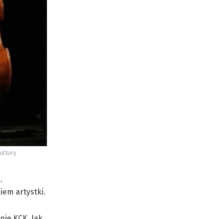
ultury
.
iem artystki.
nie KCK. Jak