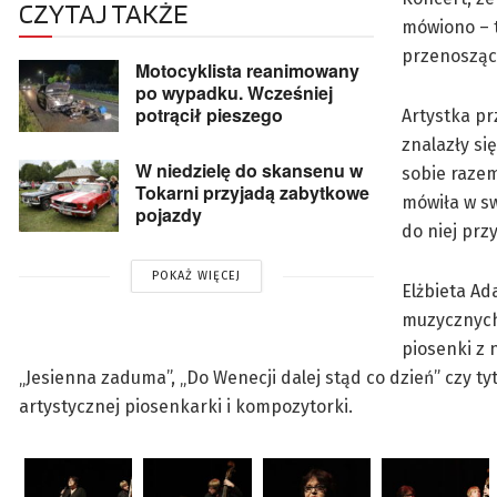
CZYTAJ TAKŻE
mówiono – t
przenosząca
Motocyklista reanimowany
po wypadku. Wcześniej
potrącił pieszego
Artystka pr
znalazły si
W niedzielę do skansenu w
sobie razem
Tokarni przyjadą zabytkowe
mówiła w sw
pojazdy
do niej prz
POKAŻ WIĘCEJ
Elżbieta Ad
muzycznych
piosenki z 
„Jesienna zaduma”, „Do Wenecji dalej stąd co dzień” czy ty
artystycznej piosenkarki i kompozytorki.