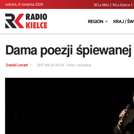
sobota, 8 sierpnia 2026
101,4 MHz | 90,4 Kielce
REGION
KRAJ / ŚW
Dama poezji śpiewane
1 min. czytania
Daniel Lenart
2017-08-20 09:36