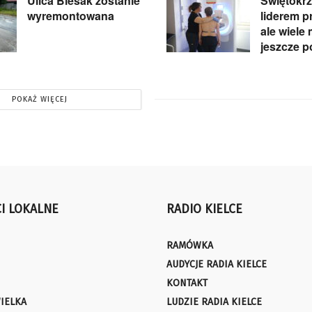
Ulica Biesak zostanie
Świętokrz
wyremontowana
liderem pr
ale wiele
jeszcze p
POKAŻ WIĘCEJ
I LOKALNE
RADIO KIELCE
RAMÓWKA
AUDYCJE RADIA KIELCE
KONTAKT
IELKA
LUDZIE RADIA KIELCE