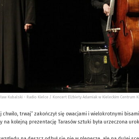
ław Kubalski - Radio Kielce / Koncert Elżbiety Adamiak w Kieleckim Centrum K
chwilo, trwaj” zakończył się owacjami i wielokrotnymi bisami
y na kolejną prezentację Tarasów sztuki była urzeczona urok
 względu na deszcz odbył się nie w plenerze, ale na dużej sce