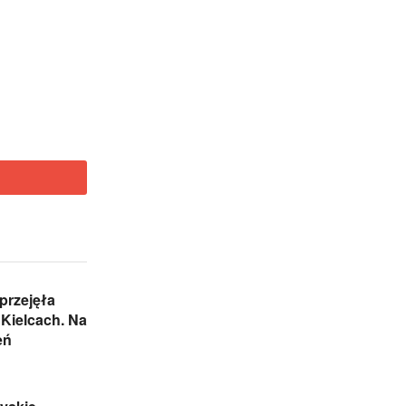
przejęła
Kielcach. Na
eń