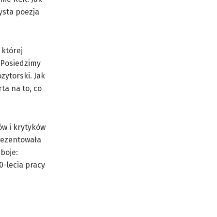
ysta poezja
 której
 „Posiedzimy
zytorski. Jak
ta na to, co
ów i krytyków
rezentowała
boje:
0-lecia pracy