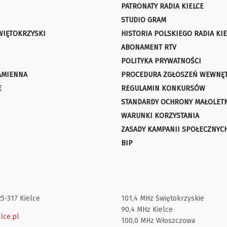
PATRONATY RADIA KIELCE
STUDIO GRAM
WIĘTOKRZYSKI
HISTORIA POLSKIEGO RADIA KIE
ABONAMENT RTV
POLITYKA PRYWATNOŚCI
AMIENNA
PROCEDURA ZGŁOSZEŃ WEWNĘ
E
REGULAMIN KONKURSÓW
STANDARDY OCHRONY MAŁOLET
WARUNKI KORZYSTANIA
ZASADY KAMPANII SPOŁECZNYC
BIP
25-317 Kielce
101,4 MHz Świętokrzyskie
90,4 MHz Kielce
lce.pl
100,0 MHz Włoszczowa