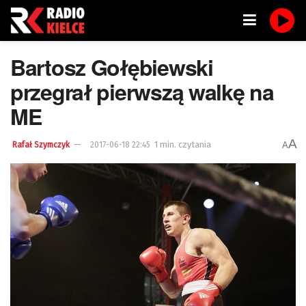
Bartosz Gołębiewski
przegrał pierwszą walkę na
ME
A
1 min. czytania
A
Rafał Szymczyk
2017-06-18 22:45