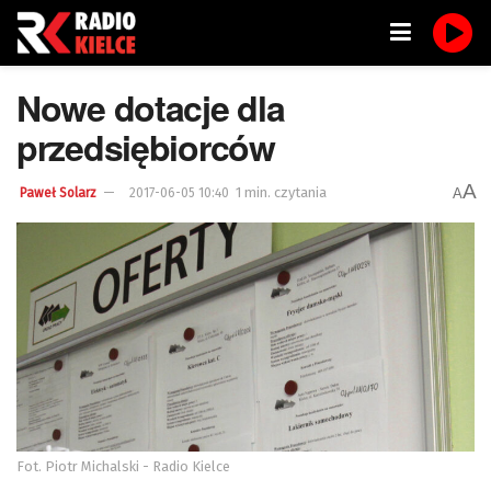
Nowe dotacje dla
przedsiębiorców
A
1 min. czytania
A
Paweł Solarz
2017-06-05 10:40
Fot. Piotr Michalski - Radio Kielce