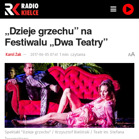
„Dzieje grzechu” na
Festiwalu „Dwa Teatry”
A
1 min. czytania
A
Karol Żak
2017-06-05 07:41
Spektakl "Dzieje grzechu" / Krzysztof Bieliński / Teatr im. Stefana
Żeromskiego