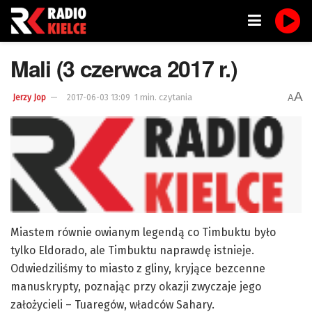
Mali (3 czerwca 2017 r.)
A
1 min. czytania
A
Jerzy Jop
2017-06-03 13:09
Miastem równie owianym legendą co Timbuktu było
tylko Eldorado, ale Timbuktu naprawdę istnieje.
Odwiedziliśmy to miasto z gliny, kryjące bezcenne
manuskrypty, poznając przy okazji zwyczaje jego
założycieli – Tuaregów, władców Sahary.