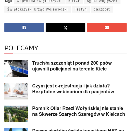
Tagi:
wojewoda świętokrzyski
KIELCE
Agata Wojtyszek
Świętokrzyski Urząd Wojewódzki
Festyn
paszport
POLECAMY
Truchła szczeniąt i ponad 200 psów
ujawnili policjanci na terenie Kielc
Czym jest e-rejestracja i jak działa?
Bezpłatne webinarium dla pacjentów
Pomnik Ofiar Rzezi Wołyńskiej nie stanie
na Skwerze Szarych Szeregów w Kielcach
Dawna siedziba świętokrzyskiego NFZ na