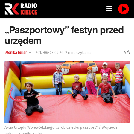
„Paszportowy” festyn przed
urzędem
A
2 min. czytania
A
Monika Miller
2017-06-03 09:26
Akcja Urzędu Wojewódzkiego „Zrób dziecku paszport” / Wojciech
Habdas / Radio Kielce