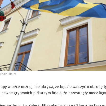
Radio Kielce
py w piłce nożnej, nie ukrywa, że będzie walczyć o obronę t
pewne gry swoich piłkarzy w finale, że przesunęły mecz ligo
jurgardens IF – Kalmar FF zaplanowane na 1 lipca zostało pr