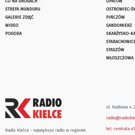
CO NA DROGACH
OPATÓW
STREFA MUNDURU
OSTROWIEC-Ś
GALERIE ZDJĘĆ
PIŃCZÓW
WIDEO
SANDOMIERZ
POGODA
SKARŻYSKO-K
STARACHOWIC
STASZÓW
WŁOSZCZOWA
ul. Radiowa 4, 
radio@radiokie
tel. centrala 4
Radio Kielce - największe radio w regionie