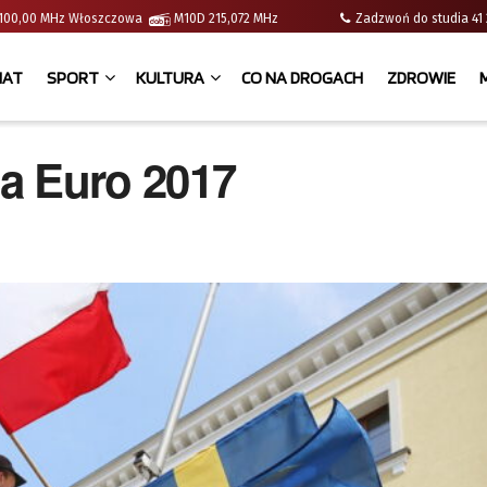
 | 100,00 MHz Włoszczowa
M10D 215,072 MHz
Zadzwoń do studia 
IAT
SPORT
KULTURA
CO NA DROGACH
ZDROWIE
a Euro 2017