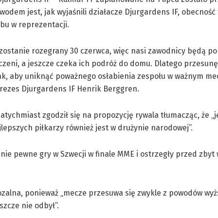
wodem jest, jak wyjaśnili działacze Djurgardens IF, obecność
ubu w reprezentacji.
zostanie rozegrany 30 czerwca, więc nasi zawodnicy będą po 
zeni, a jeszcze czeka ich podróż do domu. Dlatego przesun
tak, aby uniknąć poważnego osłabienia zespołu w ważnym me
prezes Djurgardens IF Henrik Berggren.
atychmiast zgodził się na propozycję rywala tłumacząc, że „
lepszych piłkarzy również jest w drużynie narodowej”.
e pewne gry w Szwecji w finale MME i ostrzegły przed zbyt 
iozalna, ponieważ „mecze przesuwa się zwykle z powodów wyż
szcze nie odbył”.