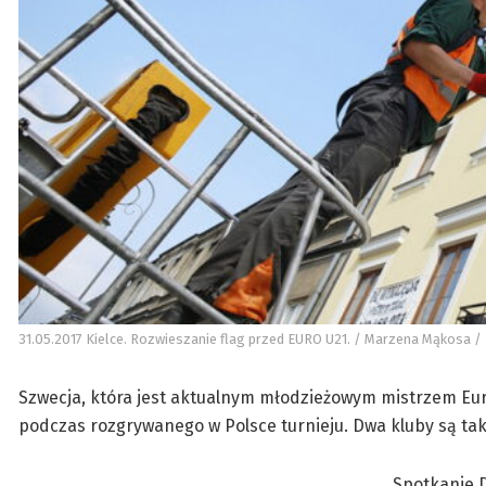
31.05.2017 Kielce. Rozwieszanie flag przed EURO U21. / Marzena Mąkosa / 
Szwecja, która jest aktualnym młodzieżowym mistrzem Euro
podczas rozgrywanego w Polsce turnieju. Dwa kluby są tak 
Spotkanie D