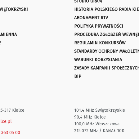
STUDIO GRAM
WIĘTOKRZYSKI
HISTORIA POLSKIEGO RADIA KIE
ABONAMENT RTV
POLITYKA PRYWATNOŚCI
AMIENNA
PROCEDURA ZGŁOSZEŃ WEWNĘ
E
REGULAMIN KONKURSÓW
STANDARDY OCHRONY MAŁOLET
WARUNKI KORZYSTANIA
ZASADY KAMPANII SPOŁECZNYC
BIP
25-317 Kielce
101,4 MHz Świętokrzyskie
90,4 MHz Kielce
lce.pl
100,0 MHz Włoszczowa
215,072 MHz / KANAŁ 10D
1 363 05 00