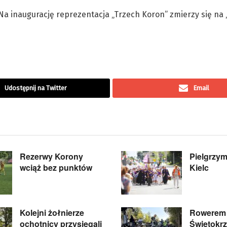
. Na inaugurację reprezentacja „Trzech Koron” zmierzy się na
Udostępnij na Twitter
Email
Rezerwy Korony
Pielgrzymi
wciąż bez punktów
Kielc
Kolejni żołnierze
Rowerem 
ochotnicy przysięgali
Świętokrz