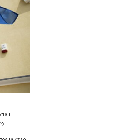
ytułu
wy.
zesunięty o