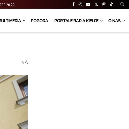
41 200 20 20
MULTIMEDIA
POGODA
PORTALE RADIA KIELCE
O NAS
A
A