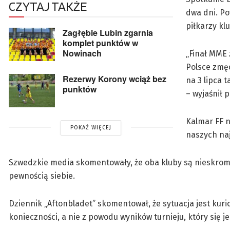
CZYTAJ TAKŻE
dwa dni. Po
piłkarzy kl
Zagłębie Lubin zgarnia
komplet punktów w
Nowinach
„Finał MME 
Polsce zmęc
Rezerwy Korony wciąż bez
na 3 lipca 
punktów
– wyjaśnił 
Kalmar FF n
POKAŻ WIĘCEJ
naszych naj
Szwedzkie media skomentowały, że oba kluby są nieskromni
pewnością siebie.
Dziennik „Aftonbladet” skomentował, że sytuacja jest kur
konieczności, a nie z powodu wyników turnieju, który się je