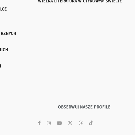
WIELKA LITERATURA W CYFROWYM ŚWIECIE
LCE
TRZNYCH
NICH
H
OBSERWUJ NASZE PROFILE