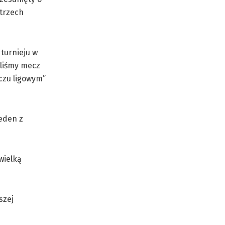
 trzech
turnieju w
ęliśmy mecz
czu ligowym”
jeden z
wielką
szej