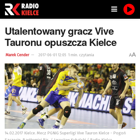
Utalentowany gracz Vive
Tauronu opuszcza Kielce
A
1 min. czytania
A
Marek Cender
2017-06-01 12:05
14.02.2017 Kielce. Mecz PGNiG Superligi Vive Tauron Kielce - Pogoń
Szczecin. Bartłomiej Bis. / Jarosław Kubalski / Radio Kielce