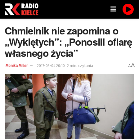
Chmielnik nie zapomina o
„Wyklętych”: „Ponosili ofiarę
własnego życia”
A
2 min. czytania
A
Monika Miller
2017-03-04 20:10