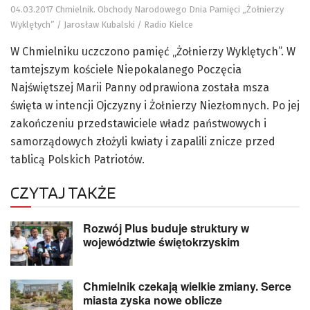
04.03.2017 Chmielnik. Obchody Narodowego Dnia Pamięci „Żołnierzy
Wyklętych” / Jarosław Kubalski / Radio Kielce
W Chmielniku uczczono pamięć „Żołnierzy Wyklętych”. W
tamtejszym kościele Niepokalanego Poczęcia
Najświętszej Marii Panny odprawiona została msza
święta w intencji Ojczyzny i Żołnierzy Niezłomnych. Po jej
zakończeniu przedstawiciele władz państwowych i
samorządowych złożyli kwiaty i zapalili znicze przed
tablicą Polskich Patriotów.
CZYTAJ TAKŻE
Rozwój Plus buduje struktury w
województwie świętokrzyskim
Chmielnik czekają wielkie zmiany. Serce
miasta zyska nowe oblicze