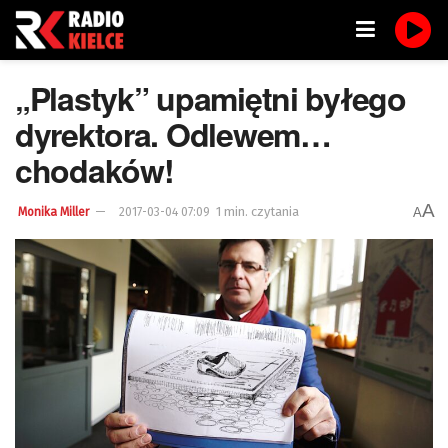
„Plastyk” upamiętni byłego
dyrektora. Odlewem…
chodaków!
A
1 min. czytania
A
Monika Miller
2017-03-04 07:09