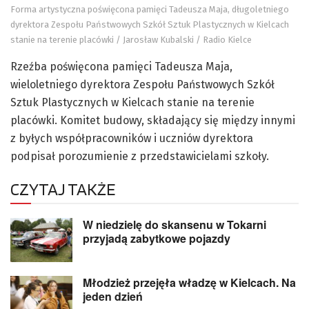
Forma artystyczna poświęcona pamięci Tadeusza Maja, długoletniego
dyrektora Zespołu Państwowych Szkół Sztuk Plastycznych w Kielcach
stanie na terenie placówki / Jarosław Kubalski / Radio Kielce
Rzeźba poświęcona pamięci Tadeusza Maja,
wieloletniego dyrektora Zespołu Państwowych Szkół
Sztuk Plastycznych w Kielcach stanie na terenie
placówki. Komitet budowy, składający się między innymi
z byłych współpracowników i uczniów dyrektora
podpisał porozumienie z przedstawicielami szkoły.
CZYTAJ TAKŻE
W niedzielę do skansenu w Tokarni
przyjadą zabytkowe pojazdy
Młodzież przejęła władzę w Kielcach. Na
jeden dzień