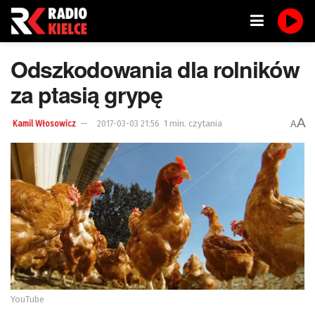
Odszkodowania dla rolników
za ptasią grypę
A
1 min. czytania
A
Kamil Włosowicz
2017-03-03 21:56
YouTube