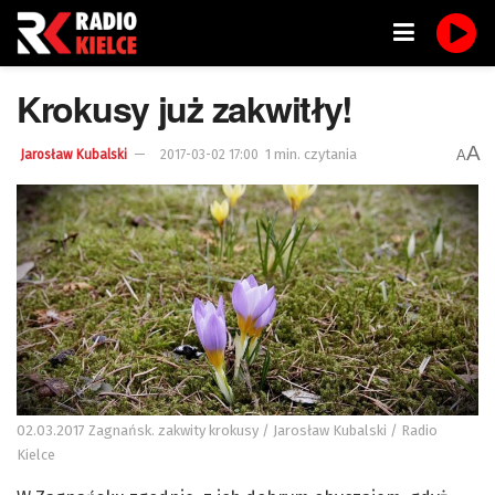
Krokusy już zakwitły!
A
1 min. czytania
A
Jarosław Kubalski
2017-03-02 17:00
02.03.2017 Zagnańsk. zakwity krokusy / Jarosław Kubalski / Radio
Kielce