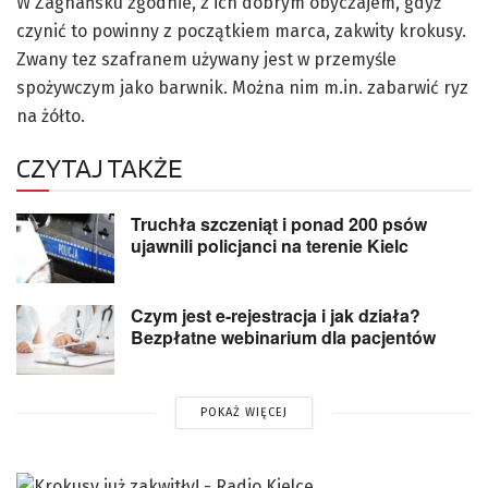
W Zagnańsku zgodnie, z ich dobrym obyczajem, gdyż
czynić to powinny z początkiem marca, zakwity krokusy.
Zwany tez szafranem używany jest w przemyśle
spożywczym jako barwnik. Można nim m.in. zabarwić ryz
na żółto.
CZYTAJ TAKŻE
Truchła szczeniąt i ponad 200 psów
ujawnili policjanci na terenie Kielc
Czym jest e-rejestracja i jak działa?
Bezpłatne webinarium dla pacjentów
POKAŻ WIĘCEJ