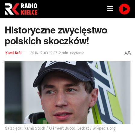
Historyczne zwycięstwo
polskich skoczków!
A
2 min. czytania
A
Kamil Król
2016-12-03 19:07
Na zdjęciu: Kamil Stoch / Clément Bucco-Lechat / wikipedia.org