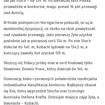
tak jak Stoch – na 139. m. Po pierwszej serii Polska
prowadziła w konkursie, mając ponad 16 pkt przewagi
nad Austrią.
W finale podopieczni Horngachera pokazali, że są w
wyśmienitej dyspozycji, ze skoku na skok powiększali
nad rywalami przewagę. Jako pierwszy Żyła uzyskał
podobnie jak w pierwszej serii 134 m. Po nim Stoch
doleciał do 140. m, Kubacki lądował na 134,5 m, a
kończący zawody Kot uzyskał 139 m.
Dłuższą niż Polacy próbę miał w serii finałowej tylko
Słoweniec Domen Prevc, który doleciał do 145. m.
Dominację biało-czerwonych potwierdziła nieoficjalna
indywidualna klasyfikacja konkursu. Najlepszy okazał
się Kot, który wyprzedził Stocha oraz trzeciego
Austriaka Stefana Krafta. Dziesiąte miejsce zajął Żyła, a
dwunaste – Kubacki.