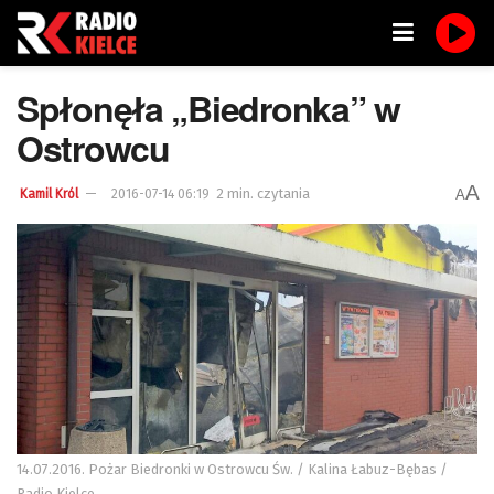
Spłonęła „Biedronka” w
Ostrowcu
A
2 min. czytania
A
Kamil Król
2016-07-14 06:19
14.07.2016. Pożar Biedronki w Ostrowcu Św. / Kalina Łabuz-Bębas /
Radio Kielce