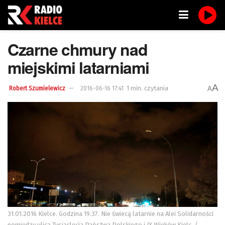
Czarne chmury nad
miejskimi latarniami
A
1 min. czytania
A
Robert Szumielewicz
2016-06-16 17:41
31.01.2016 Kielce. Godzina 19.37. Nie świecą latarnie na Alei Solidarności
pomiędzy ulicą Tysiąclecia Państwa Polskiego i IX Wieków Kielc. /