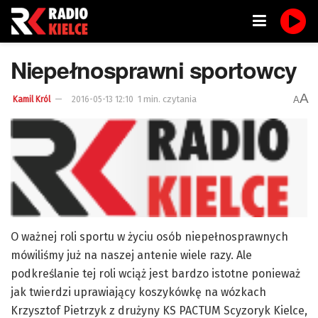
Niepełnosprawni sportowcy
A
1 min. czytania
A
Kamil Król
2016-05-13 12:10
O ważnej roli sportu w życiu osób niepełnosprawnych
mówiliśmy już na naszej antenie wiele razy. Ale
podkreślanie tej roli wciąż jest bardzo istotne ponieważ
jak twierdzi uprawiający koszykówkę na wózkach
Krzysztof Pietrzyk z drużyny KS PACTUM Scyzoryk Kielce,