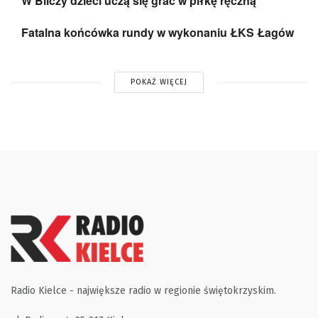
W Bilczy dzieci uczą się grać w piłkę ręczną
Fatalna końcówka rundy w wykonaniu ŁKS Łagów
POKAŻ WIĘCEJ
Radio Kielce - największe radio w regionie świętokrzyskim.