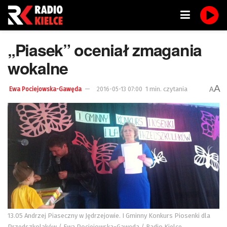
„Piasek” oceniał zmagania
wokalne
A
1 min. czytania
A
Ewa Pociejowska-Gawęda
2016-05-13 07:00
13.05 Andrzej Piaseczny w Jędrzejowie. I Gminny Konkurs Piosenki dla
Przedszkolaków / Ewa Pociejowska-Gawęda / Radio Kielce