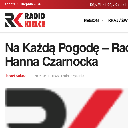
sobota, 8 sierpnia 2026
101,4 MHz | 90,4 Kielce
REGION
KRAJ / ŚW
Na Każdą Pogodę – Rad
Hanna Czarnocka
1 min. czytania
Paweł Solarz
2016-05-11 11:46