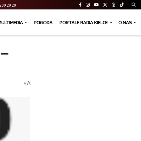
41 200 20 20
MULTIMEDIA
POGODA
PORTALE RADIA KIELCE
O NAS
 –
A
A