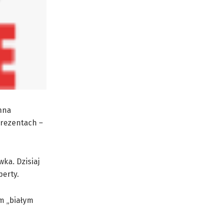
nna
prezentach –
ka. Dzisiaj
erty.
ym „białym