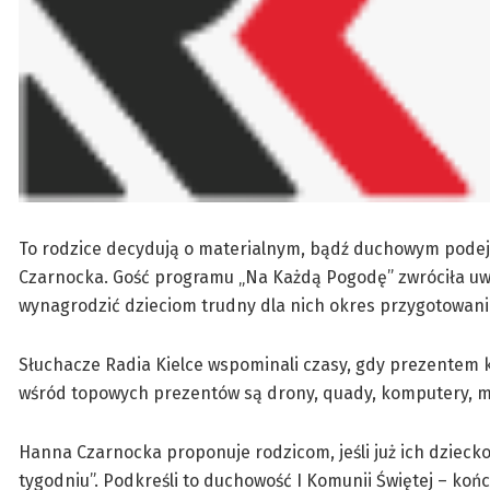
To rodzice decydują o materialnym, bądź duchowym podejś
Czarnocka. Gość programu „Na Każdą Pogodę” zwróciła uw
wynagrodzić dzieciom trudny dla nich okres przygotowania
Słuchacze Radia Kielce wspominali czasy, gdy prezentem k
wśród topowych prezentów są drony, quady, komputery, m
Hanna Czarnocka proponuje rodzicom, jeśli już ich dzieck
tygodniu”. Podkreśli to duchowość I Komunii Świętej – koń