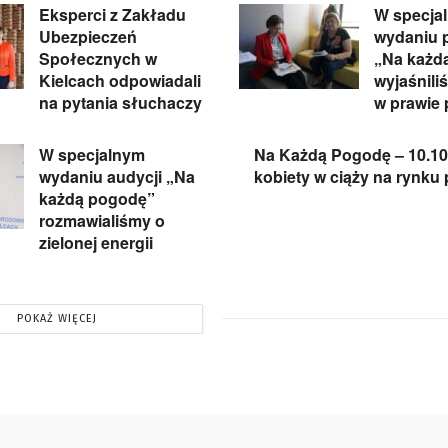
Eksperci z Zakładu
W specja
Ubezpieczeń
wydaniu 
Społecznych w
„Na każd
Kielcach odpowiadali
wyjaśnili
na pytania słuchaczy
w prawie 
W specjalnym
Na Każdą Pogodę – 10.10
wydaniu audycji „Na
kobiety w ciąży na rynku
każdą pogodę”
rozmawialiśmy o
zielonej energii
POKAŻ WIĘCEJ