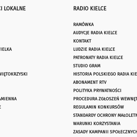
I LOKALNE
RADIO KIELCE
RAMÓWKA
AUDYCJE RADIA KIELCE
KONTAKT
IELKA
LUDZIE RADIA KIELCE
PATRONATY RADIA KIELCE
STUDIO GRAM
WIĘTOKRZYSKI
HISTORIA POLSKIEGO RADIA KIE
ABONAMENT RTV
POLITYKA PRYWATNOŚCI
AMIENNA
PROCEDURA ZGŁOSZEŃ WEWNĘ
E
REGULAMIN KONKURSÓW
STANDARDY OCHRONY MAŁOLET
WARUNKI KORZYSTANIA
ZASADY KAMPANII SPOŁECZNYC