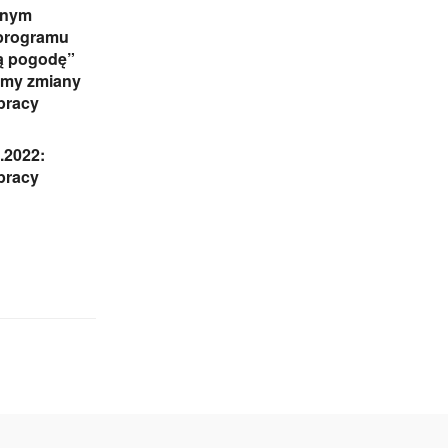
lnym
programu
ą pogodę”
śmy zmiany
pracy
.2022:
 pracy