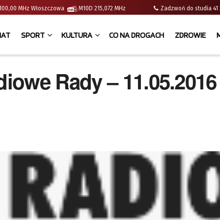
 | 100,00 MHz Włoszczowa
M10D 215,072 MHz
Zadzwoń do studia 
IAT
SPORT
KULTURA
CO NA DROGACH
ZDROWIE
iowe Rady – 11.05.2016