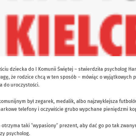
ciu dziecka do I Komunii Świętej – stwierdziła psycholog Ha
agę, że rodzice chcą w ten sposób – mówiąc o wyjątkowych 
 do uroczystości.
omunijnym był zegarek, medalik, albo najzwyklejsza futbolów
arkowe telefony i oczywiście grubo wypchane pieniędzmi kop
o otrzyma taki ”wypasiony” prezent, aby dać go po tak zwan
czy psycholog.