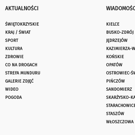
AKTUALNOŚCI
WIADOMOŚC
ŚWIĘTOKRZYSKIE
KIELCE
KRAJ / ŚWIAT
BUSKO-ZDRÓJ
SPORT
JĘDRZEJÓW
KULTURA
KAZIMIERZA-W
ZDROWIE
KOŃSKIE
CO NA DROGACH
OPATÓW
STREFA MUNDURU
OSTROWIEC-Ś
GALERIE ZDJĘĆ
PIŃCZÓW
WIDEO
SANDOMIERZ
POGODA
SKARŻYSKO-K
STARACHOWIC
STASZÓW
WŁOSZCZOWA