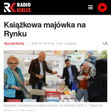
Książkowa majówka na
Rynku
A
1 min. czytania
A
Ryszard Koziej
2016-05-08 16:44
Majówka z książkami na rynku miejskim (8 kwietnia 2016 r.) / Wojciech
Habdas / Radio Kielce