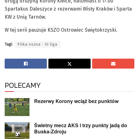
drugą drużyną Korony Kielce, natomiast o 17.00
Spartakus Daleszyce z rezerwami Wisły Kraków i Sparta
KW z Unią Tarnów.
W tej serii pauzuje KSZO Ostrowiec Świętokrzyski.
Tagi:
Piłka nożna - III liga
POLECAMY
Rezerwy Korony wciąż bez punktów
Świetny mecz AKS i trzy punkty jadą do
Buska-Zdroju