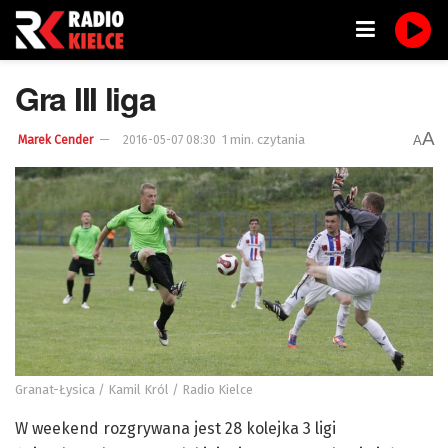
Gra III liga
A
1 min. czytania
A
Marek Cender
2016-05-07 08:30
Granat-Łysica / Kamil Król / Radio Kielce
W weekend rozgrywana jest 28 kolejka 3 ligi