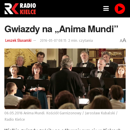
Gwiazdy na „Anima Mundi”
A
2 min. czytania
A
Leszek Ślusarski
2016-05-07 08:15
06.05.2016 Anima Mundi. Kościół Garnizonowy / Jarosław Kubalski /
Radio Kielce