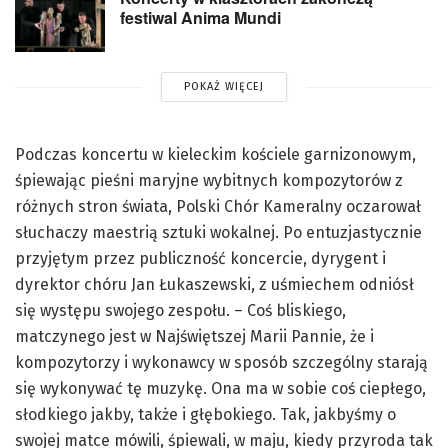
festiwal Anima Mundi
POKAŻ WIĘCEJ
Podczas koncertu w kieleckim kościele garnizonowym,
śpiewając pieśni maryjne wybitnych kompozytorów z
różnych stron świata, Polski Chór Kameralny oczarował
słuchaczy maestrią sztuki wokalnej. Po entuzjastycznie
przyjętym przez publiczność koncercie, dyrygent i
dyrektor chóru Jan Łukaszewski, z uśmiechem odniósł
się występu swojego zespołu. – Coś bliskiego,
matczynego jest w Najświętszej Marii Pannie, że i
kompozytorzy i wykonawcy w sposób szczególny starają
się wykonywać tę muzykę. Ona ma w sobie coś ciepłego,
słodkiego jakby, także i głębokiego. Tak, jakbyśmy o
swojej matce mówili, śpiewali, w maju, kiedy przyroda tak