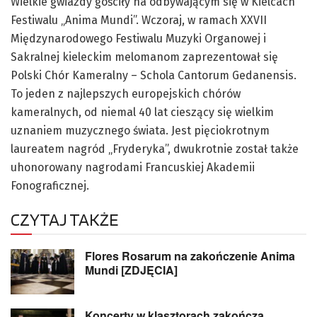
Wielkie gwiazdy gościły na odbywającym się w Kielcach
Festiwalu „Anima Mundi”. Wczoraj, w ramach XXVII
Międzynarodowego Festiwalu Muzyki Organowej i
Sakralnej kieleckim melomanom zaprezentował się
Polski Chór Kameralny – Schola Cantorum Gedanensis.
To jeden z najlepszych europejskich chórów
kameralnych, od niemal 40 lat cieszący się wielkim
uznaniem muzycznego świata. Jest pięciokrotnym
laureatem nagród „Fryderyka”, dwukrotnie został także
uhonorowany nagrodami Francuskiej Akademii
Fonograficznej.
CZYTAJ TAKŻE
Flores Rosarum na zakończenie Anima
Mundi [ZDJĘCIA]
Koncerty w klasztorach zakończą