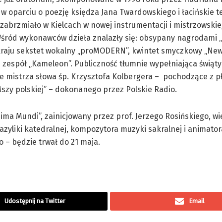
w oparciu o poezję księdza Jana Twardowskiego i łacińskie t
, zabrzmiało w Kielcach w nowej instrumentacji i mistrzowskie
śród wykonawców dzieła znalazły się: obsypany nagrodami „
kraju sekstet wokalny „proMODERN”, kwintet smyczkowy „New
 zespół „Kameleon”. Publiczność tłumnie wypełniająca świąty
je mistrza słowa śp. Krzysztofa Kolbergera – pochodzące z 
szy polskiej” – dokonanego przez Polskie Radio.
nima Mundi”, zainicjowany przez prof. Jerzego Rosińskiego, wi
azyliki katedralnej, kompozytora muzyki sakralnej i animator
o – będzie trwał do 21 maja.
Udostępnij na Twitter
Email