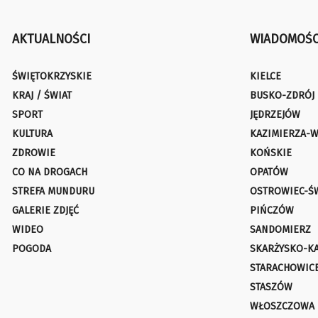
AKTUALNOŚCI
WIADOMOŚC
ŚWIĘTOKRZYSKIE
KIELCE
KRAJ / ŚWIAT
BUSKO-ZDRÓJ
SPORT
JĘDRZEJÓW
KULTURA
KAZIMIERZA-W
ZDROWIE
KOŃSKIE
CO NA DROGACH
OPATÓW
STREFA MUNDURU
OSTROWIEC-Ś
GALERIE ZDJĘĆ
PIŃCZÓW
WIDEO
SANDOMIERZ
POGODA
SKARŻYSKO-K
STARACHOWIC
STASZÓW
WŁOSZCZOWA