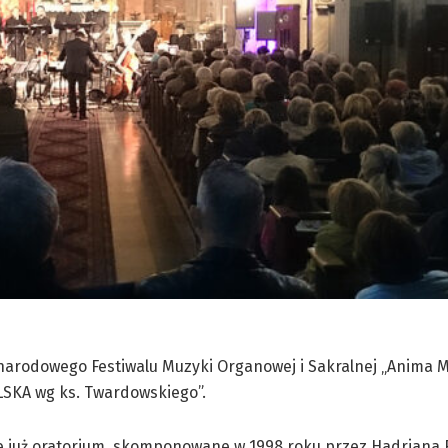
ynarodowego Festiwalu Muzyki Organowej i Sakralnej „Anima M
LSKA wg ks. Twardowskiego”.
 już oratorium, skomponowane w 1998 roku przez Hadriana F