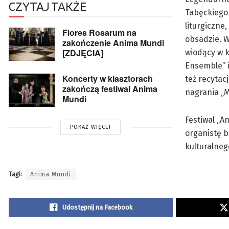
CZYTAJ TAKŻE
Tabęckiego 
liturgiczne
Flores Rosarum na
obsadzie. W
zakończenie Anima Mundi
[ZDJĘCIA]
wiodący w 
Ensemble” i
Koncerty w klasztorach
też recytac
zakończą festiwal Anima
nagrania „M
Mundi
Festiwal „A
POKAŻ WIĘCEJ
organistę b
kulturalneg
Tagi:
Anima Mundi
Udostępnij na Facebook