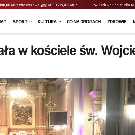
 | 100,00 MHz Włoszczowa
M10D 215,072 MHz
Zadzwoń do studia 
IAT
SPORT
KULTURA
CO NA DROGACH
ZDROWIE
ła w kościele św. Wojc