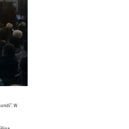
undi”. W
ilipa