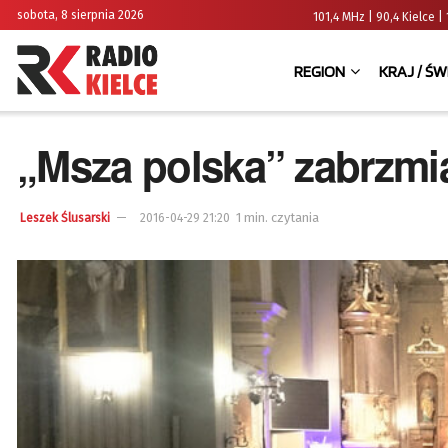
sobota, 8 sierpnia 2026
101,4 MHz | 90,4 Kielce
REGION
KRAJ / ŚW
„Msza polska” zabrzmia
1 min. czytania
Leszek Ślusarski
2016-04-29 21:20