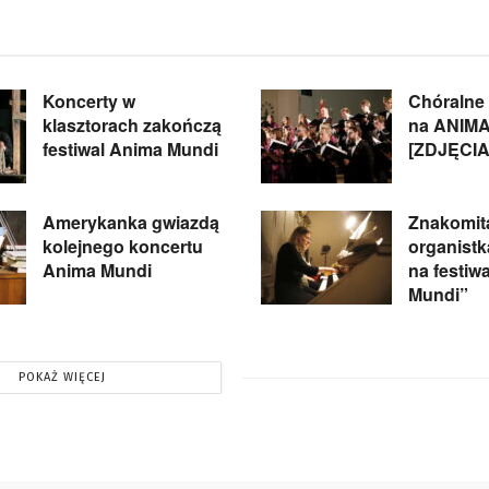
Koncerty w
Chóralne 
klasztorach zakończą
na ANIM
festiwal Anima Mundi
[ZDJĘCIA
Amerykanka gwiazdą
Znakomita
kolejnego koncertu
organistka
Anima Mundi
na festiw
Mundi”
POKAŻ WIĘCEJ