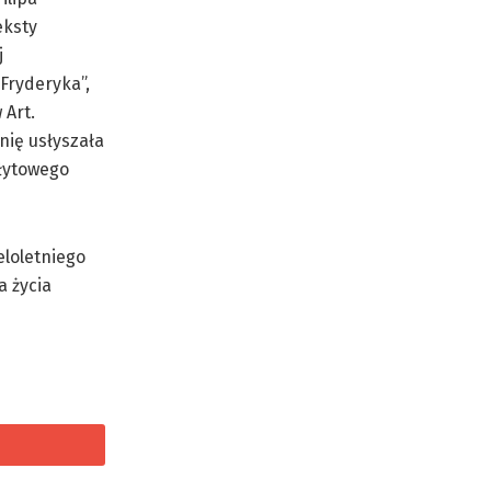
eksty
j
Fryderyka”,
 Art.
nię usłyszała
płytowego
eloletniego
a życia