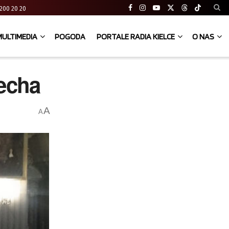
41 200 20 20
MULTIMEDIA
POGODA
PORTALE RADIA KIELCE
O NAS
iecha
A
A