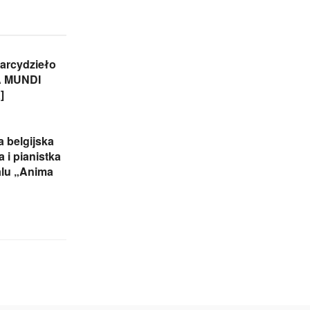
arcydzieło
A MUNDI
]
 belgijska
 i pianistka
alu „Anima