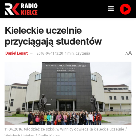
Kieleckie uczelnie
przyciągają studentów
A
1 min. czytania
A
Daniel Lenart
2016-04-11 13:20
11.04.2016. Młodzież ze szkół w Winnicy odwiedziła kieleckie uczelnie /
Wojciech Habdas / Radio Kielce