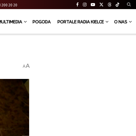
 41 200 20 20
MULTIMEDIA
POGODA
PORTALE RADIA KIELCE
O NAS
A
A