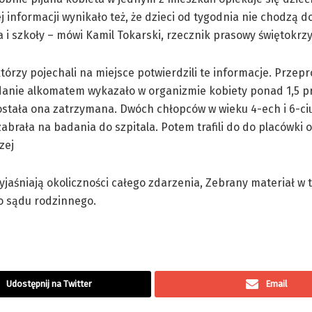
 informacji wynikało też, że dzieci od tygodnia nie chodzą d
 i szkoły – mówi Kamil Tokarski, rzecznik prasowy świętokrzysk
 którzy pojechali na miejsce potwierdzili te informacje. Prze
danie alkomatem wykazało w organizmie kobiety ponad 1,5 p
ostała ona zatrzymana. Dwóch chłopców w wieku 4-ech i 6-ciu
abrała na badania do szpitala. Potem trafili do do placówki 
zej
wyjaśniają okoliczności całego zdarzenia, Zebrany materiał w 
o sądu rodzinnego.
Udostępnij na Twitter
Email