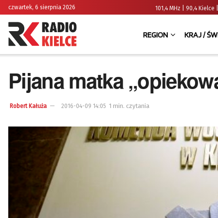
czwartek, 6 sierpnia 2026
101,4 MHz | 90,4 Kielc
REGION
KRAJ / ŚW
Pijana matka „opiekow
1 min. czytania
Robert Kałuża
2016-04-09 14:05