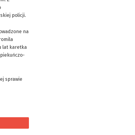
o
iej policji.
prowadzone na
romila
 lat karetka
opiekuńczo-
tej sprawie