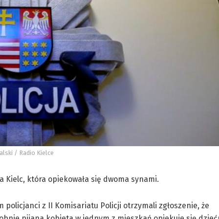
lski / Radio Kielce
a Kielc, która opiekowała się dwoma synami.
policjanci z II Komisariatu Policji otrzymali zgłoszenie, że
nie pijana kobieta w jednym z mieszkań opiekuje się dzieć