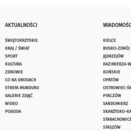
AKTUALNOŚCI
WIADOMOŚC
ŚWIĘTOKRZYSKIE
KIELCE
KRAJ / ŚWIAT
BUSKO-ZDRÓJ
SPORT
JĘDRZEJÓW
KULTURA
KAZIMIERZA-W
ZDROWIE
KOŃSKIE
CO NA DROGACH
OPATÓW
STREFA MUNDURU
OSTROWIEC-Ś
GALERIE ZDJĘĆ
PIŃCZÓW
WIDEO
SANDOMIERZ
POGODA
SKARŻYSKO-K
STARACHOWIC
STASZÓW