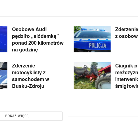
Osobowe Audi
Zderzenie
pędziło „siódemką”
z osobow
ponad 200 kilometrów
na godzinę
Zderzenie
Ciagnik p
motocyklisty z
mężczyzn
samochodem w
interwen
Busku-Zdroju
śmigłowi
POKAŻ WIĘCEJ