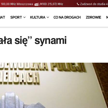
e | 100,00 MHz Włoszczowa
M10D 215,072 MHz
Zadzwoń do studia
IAT
SPORT
KULTURA
CO NA DROGACH
ZDROWIE
ała się” synami