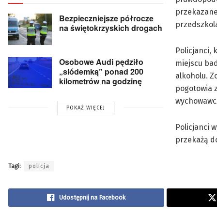
przekazanej
Bezpieczniejsze półrocze
przedszkola
na świętokrzyskich drogach
Policjanci,
Osobowe Audi pędziło
miejscu ba
„siódemką” ponad 200
alkoholu. Z
kilometrów na godzinę
pogotowia z
wychowawc
POKAŻ WIĘCEJ
Policjanci 
przekażą d
Tagi:
policja
Udostępnij na Facebook