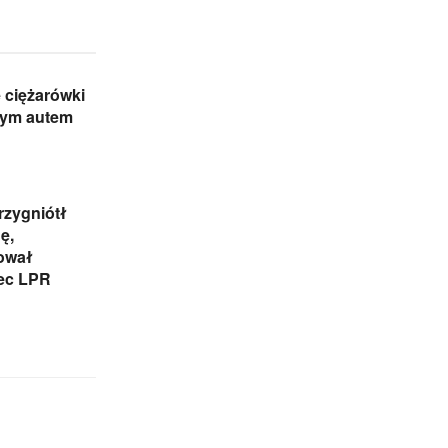
 ciężarówki
ym autem
rzygniótł
ę,
iował
ec LPR