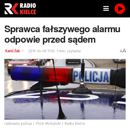
Sprawca fałszywego alarmu
odpowie przed sądem
A
1 min. czytania
A
Karol Żak
2016-04-08 17:02
radiowóz policja / Piotr Michalski / Radio Kielce