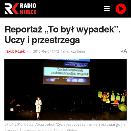
Reportaż „To był wypadek”.
Uczy i przestrzega
A
1 min. czytania
A
Jakub Rożek
2016-04-07 17:42
07.04.2016 Kielce. Akcja policji "Życie jest zbyt cenne nie zostawiaj go na
drodze". / Jarosław Kubalski / Radio Kielce