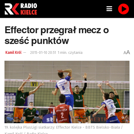
Effector przegrał mecz o
sześć punktów
A
1 min. czytania
A
Kamil Król
2015-01-10 20:51
19. kolejka PlusLigi siatkarzy: Effector Kielce - BBTS Bielsko-Biała /
Kamil Król / Radio Kielce