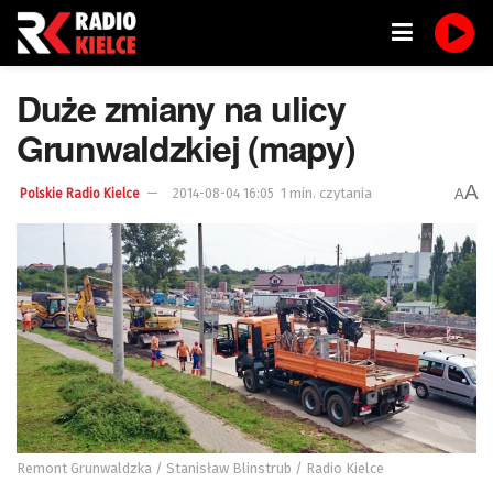
Duże zmiany na ulicy
Grunwaldzkiej (mapy)
A
1 min. czytania
A
Polskie Radio Kielce
2014-08-04 16:05
Remont Grunwaldzka / Stanisław Blinstrub / Radio Kielce