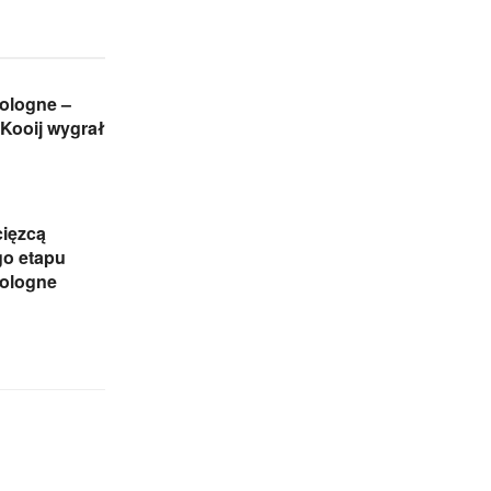
ologne –
Kooij wygrał
cięzcą
go etapu
Pologne