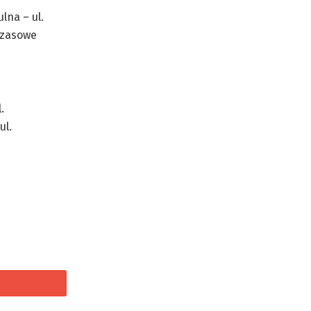
lna – ul.
czasowe
.
ul.