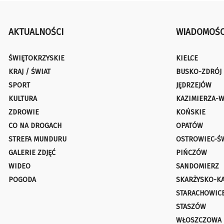
AKTUALNOŚCI
WIADOMOŚC
ŚWIĘTOKRZYSKIE
KIELCE
KRAJ / ŚWIAT
BUSKO-ZDRÓJ
SPORT
JĘDRZEJÓW
KULTURA
KAZIMIERZA-W
ZDROWIE
KOŃSKIE
CO NA DROGACH
OPATÓW
STREFA MUNDURU
OSTROWIEC-Ś
GALERIE ZDJĘĆ
PIŃCZÓW
WIDEO
SANDOMIERZ
POGODA
SKARŻYSKO-K
STARACHOWIC
STASZÓW
WŁOSZCZOWA