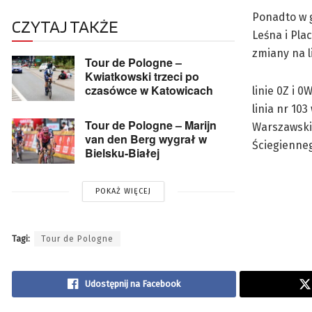
Ponadto w g
CZYTAJ TAKŻE
Leśna i Pla
zmiany na li
Tour de Pologne –
Kwiatkowski trzeci po
czasówce w Katowicach
linie 0Z i 
linia nr 103
Tour de Pologne – Marijn
Warszawskie
van den Berg wygrał w
Ściegienneg
Bielsku-Białej
POKAŻ WIĘCEJ
Tagi:
Tour de Pologne
Udostępnij na Facebook