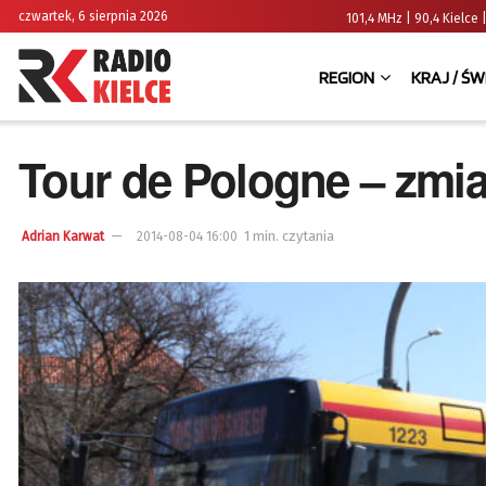
czwartek, 6 sierpnia 2026
101,4 MHz | 90,4 Kielc
REGION
KRAJ / ŚW
Tour de Pologne – zm
1 min. czytania
Adrian Karwat
2014-08-04 16:00