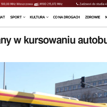
e | 100,00 MHz Włoszczowa
M10D 215,072 MHz
Zadzwoń do studia
IAT
SPORT
KULTURA
CO NA DROGACH
ZDROWIE
iany w kursowaniu auto