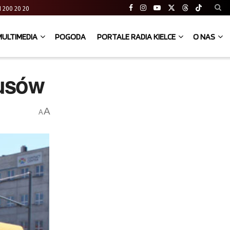
 41 200 20 20
MULTIMEDIA
POGODA
PORTALE RADIA KIELCE
O NAS
busów
A
A