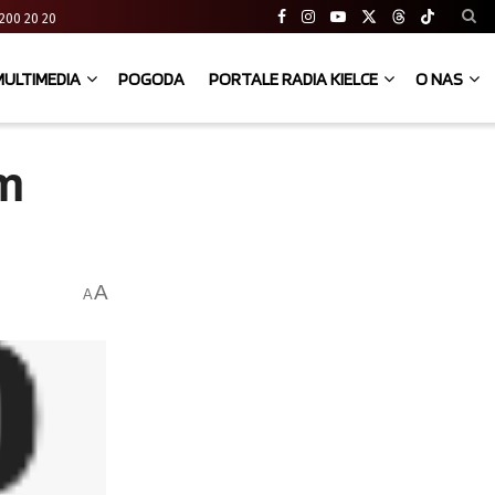
41 200 20 20
MULTIMEDIA
POGODA
PORTALE RADIA KIELCE
O NAS
m
A
A