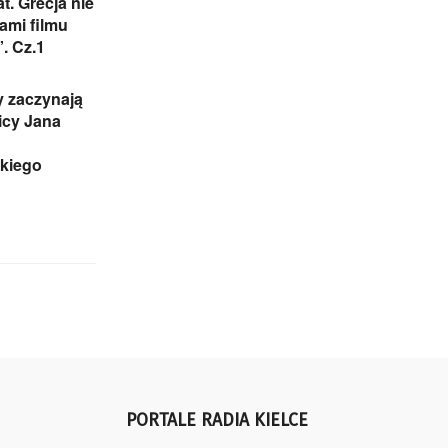
t. Grecja nie
dami filmu
. Cz.1
 zaczynają
icy Jana
skiego
PORTALE RADIA KIELCE