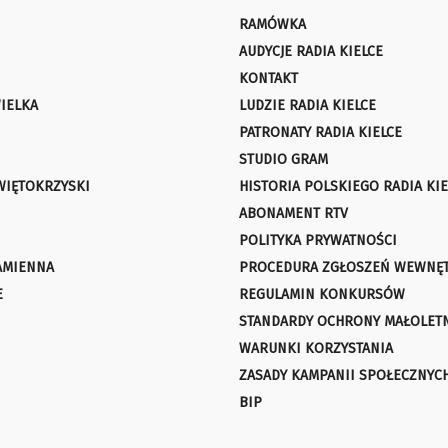
RAMÓWKA
AUDYCJE RADIA KIELCE
KONTAKT
IELKA
LUDZIE RADIA KIELCE
PATRONATY RADIA KIELCE
STUDIO GRAM
WIĘTOKRZYSKI
HISTORIA POLSKIEGO RADIA KIE
ABONAMENT RTV
POLITYKA PRYWATNOŚCI
AMIENNA
PROCEDURA ZGŁOSZEŃ WEWNĘ
E
REGULAMIN KONKURSÓW
STANDARDY OCHRONY MAŁOLET
WARUNKI KORZYSTANIA
ZASADY KAMPANII SPOŁECZNYC
BIP