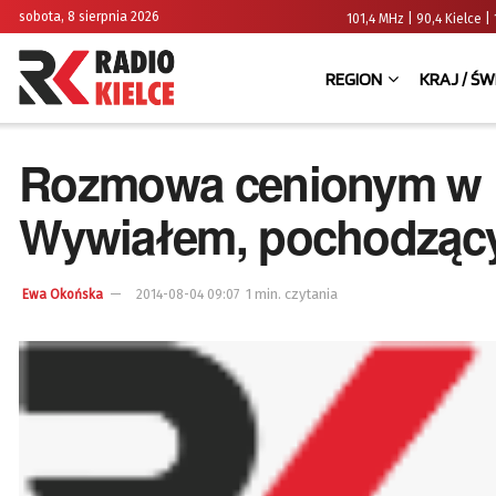
sobota, 8 sierpnia 2026
101,4 MHz | 90,4 Kielce
REGION
KRAJ / ŚW
Rozmowa cenionym w R
Wywiałem, pochodzący
1 min. czytania
Ewa Okońska
2014-08-04 09:07