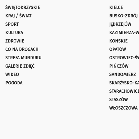
ŚWIĘTOKRZYSKIE
KIELCE
KRAJ / ŚWIAT
BUSKO-ZDRÓJ
SPORT
JĘDRZEJÓW
KULTURA
KAZIMIERZA-W
ZDROWIE
KOŃSKIE
CO NA DROGACH
OPATÓW
STREFA MUNDURU
OSTROWIEC-Ś
GALERIE ZDJĘĆ
PIŃCZÓW
WIDEO
SANDOMIERZ
POGODA
SKARŻYSKO-K
STARACHOWIC
STASZÓW
WŁOSZCZOWA