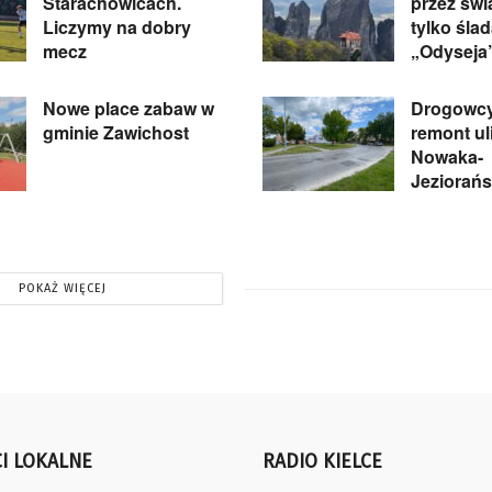
Starachowicach.
przez świa
Liczymy na dobry
tylko śla
mecz
„Odyseja”
Nowe place zabaw w
Drogowcy
gminie Zawichost
remont ul
Nowaka-
Jeziorań
POKAŻ WIĘCEJ
I LOKALNE
RADIO KIELCE