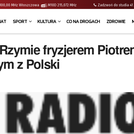
 | 100,00 MHz Włoszczowa
M10D 215,072 MHz
Zadzwoń do studia 
IAT
SPORT
KULTURA
CO NA DROGACH
ZDROWIE
zymie fryzjerem Piotre
m z Polski