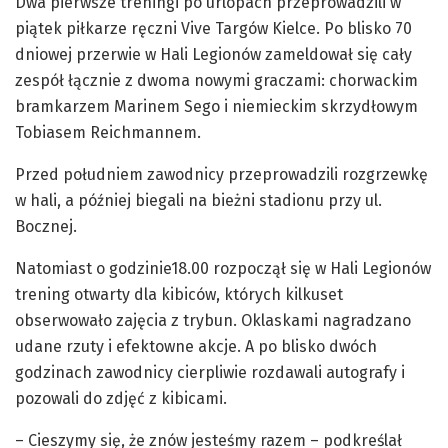
Dwa pierwsze treningi po urlopach przeprowadzili w
piątek piłkarze ręczni Vive Targów Kielce. Po blisko 70
dniowej przerwie w Hali Legionów zameldował się cały
zespół łącznie z dwoma nowymi graczami: chorwackim
bramkarzem Marinem Sego i niemieckim skrzydłowym
Tobiasem Reichmannem.
Przed południem zawodnicy przeprowadzili rozgrzewkę
w hali, a później biegali na bieżni stadionu przy ul.
Bocznej.
Natomiast o godzinie18.00 rozpoczął się w Hali Legionów
trening otwarty dla kibiców, których kilkuset
obserwowało zajęcia z trybun. Oklaskami nagradzano
udane rzuty i efektowne akcje. A po blisko dwóch
godzinach zawodnicy cierpliwie rozdawali autografy i
pozowali do zdjęć z kibicami.
– Cieszymy się, że znów jesteśmy razem – podkreślał