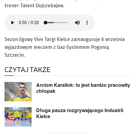
trener Tałant Dujszebajew.
Sezon ligowy Vive Targi Kielce zainauguruje 6 września
wyjazdowym meczem z Gaz-Systemem Pogonią
Szczecin.
CZYTAJ TAKŻE
Arciom Karaliok: to jest bardzo pracowity
chłopak
Długa pauza rozgrywającego Industrii
Kielce