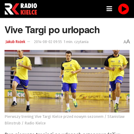
Vive Targi po urlopach
A
1 min. czytania
A
Jakub Rożek
2014-08-02 09:55
Pierwszy trening Vive Targi Kielce przed nowym sezonem / Stanisław
Blinstrub / Radio Kielce