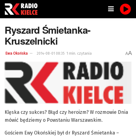
Ryszard Śmietanka-
Kruszelnicki
A
1 min. czytania
A
Ewa Okońska
2014-08-01 08:35
Klęska czy sukces? Błąd czy heroizm? W rozmowie Dnia
mówić będziemy o Powstaniu Warszawskim.
Gościem Ewy Okońskiej był dr Ryszard Śmietanka –