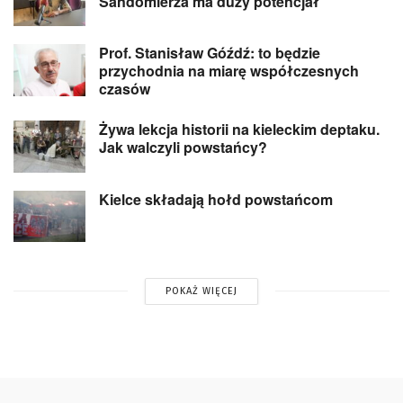
Sandomierza ma duży potencjał
Prof. Stanisław Góźdź: to będzie
przychodnia na miarę współczesnych
czasów
Żywa lekcja historii na kieleckim deptaku.
Jak walczyli powstańcy?
Kielce składają hołd powstańcom
POKAŻ WIĘCEJ